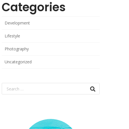
Categories
Development
Lifestyle
Photography
Uncategorized