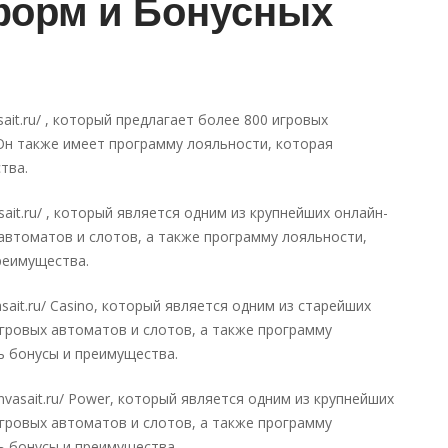
форм и Бонусных
ait.ru/ , который предлагает более 800 игровых
Он также имеет программу лояльности, которая
тва.
ait.ru/ , который является одним из крупнейших онлайн-
 автоматов и слотов, а также программу лояльности,
реимущества.
sait.ru/ Casino, который является одним из старейших
игровых автоматов и слотов, а также программу
ь бонусы и преимущества.
nvasait.ru/ Power, который является одним из крупнейших
игровых автоматов и слотов, а также программу
ь бонусы и преимущества.