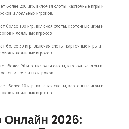
ает более 200 игр, включая слоты, карточные игры и
гроков и лояльных игроков.
ает более 100 игр, включая слоты, карточные игры и
гроков и лояльных игроков.
ает более 50 игр, включая слоты, карточные игры и
гроков и лояльных игроков.
гает более 20 игр, включая слоты, карточные игры и
гроков и лояльных игроков.
гает более 10 игр, включая слоты, карточные игры и
гроков и лояльных игроков.
о Онлайн 2026: