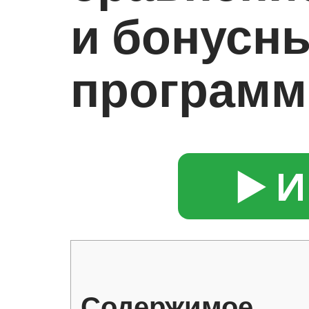
и бонусн
программ
▶️ 
Содержимое