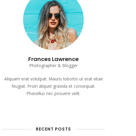
Frances Lawrence
Photographer & Blogger
Aliquam erat volutpat. Mauris lobortis ut erat vitae
feugiat. Proin aliquet gravida et consequat.
Phasellus nec posuere velit.
RECENT POSTS