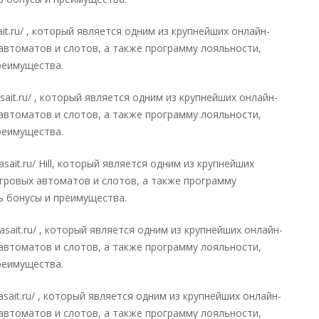
it.ru/ , который является одним из крупнейших онлайн-
 автоматов и слотов, а также программу лояльности,
реимущества.
sait.ru/ , который является одним из крупнейших онлайн-
 автоматов и слотов, а также программу лояльности,
реимущества.
sait.ru/ Hill, который является одним из крупнейших
игровых автоматов и слотов, а также программу
ь бонусы и преимущества.
asait.ru/ , который является одним из крупнейших онлайн-
 автоматов и слотов, а также программу лояльности,
реимущества.
sait.ru/ , который является одним из крупнейших онлайн-
 автоматов и слотов, а также программу лояльности,