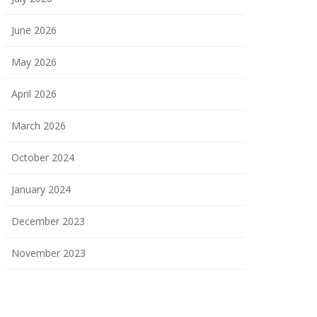
June 2026
May 2026
April 2026
March 2026
October 2024
January 2024
December 2023
November 2023