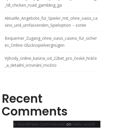
_till_chicken_road_gambling_ga
Aktuelle_Angebote_für_Spieler_mit_ohne_oasis_ca
sino_und_umfassenden_Spieloption – копія
Bequemer_Zugang_ohne_oasis_casino_für_sicher
es_Online-Glücksspielvergnügen
Výhody_online_kasina_od_22bet_pro_české_hráče
_a_detailní_srovnání_možno
Recent
Comments
A WordPress Commenter
on
Hello world!