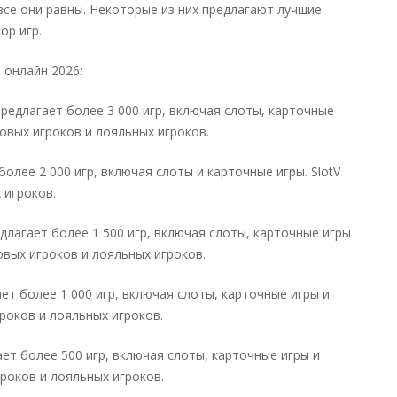
все они равны. Некоторые из них предлагают лучшие
ор игр.
 онлайн 2026:
 предлагает более 3 000 игр, включая слоты, карточные
новых игроков и лояльных игроков.
 более 2 000 игр, включая слоты и карточные игры. SlotV
 игроков.
едлагает более 1 500 игр, включая слоты, карточные игры
новых игроков и лояльных игроков.
ает более 1 000 игр, включая слоты, карточные игры и
гроков и лояльных игроков.
гает более 500 игр, включая слоты, карточные игры и
гроков и лояльных игроков.