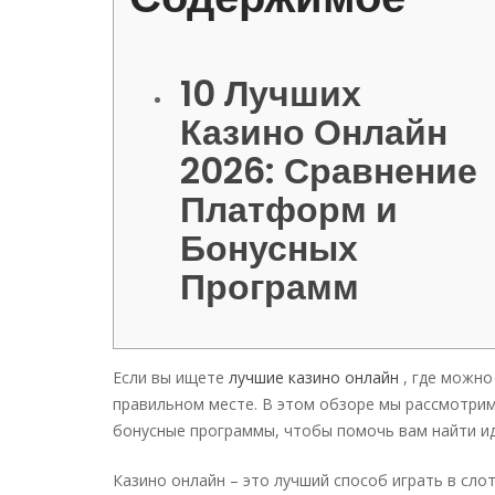
10 Лучших
Казино Онлайн
2026: Сравнение
Платформ и
Бонусных
Программ
Если вы ищете
лучшие казино онлайн
, где можно
правильном месте. В этом обзоре мы рассмотрим
бонусные программы, чтобы помочь вам найти ид
Казино онлайн – это лучший способ играть в слоты