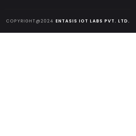
COPYRIGHT@2024
ENTASIS IOT LABS PVT. LTD.