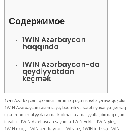
Содержимое
1WIN Azərbaycan
haqqında
1WIN Azərbaycan-da
qeydiyyatdan
keçmək
1win
Azərbaycan, qazancını artırmaq üçün ideal siyahıya qoşulun.
1WIN Azərbaycan rəsmi saytı, buqanlı və sürətli yuxarıya çıxmaq
üçün mənfi maliyyələrə malik olmaqla əməliyyatlaşdırmaq üçün
idealdir. 1WIN Azərbaycan saytında 1WIN yukle, 1WIN giriş,
1WIN вход, 1WIN azerbaycan, 1WIN az, 1WIN indir və 1WIN