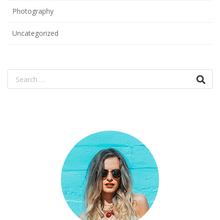
Photography
Uncategorized