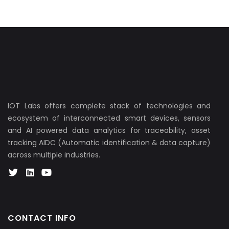
IOT Labs offers complete stack of technologies and
ecosystem of interconnected smart devices, sensors
and AI powered data analytics for traceability, asset
tracking AIDC (Automatic identification & data capture)
across multiple industries.
CONTACT INFO