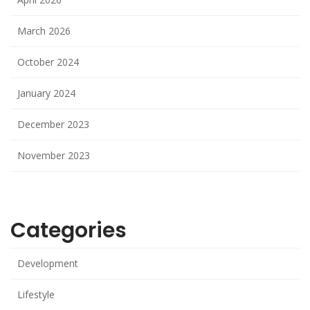
March 2026
October 2024
January 2024
December 2023
November 2023
Categories
Development
Lifestyle