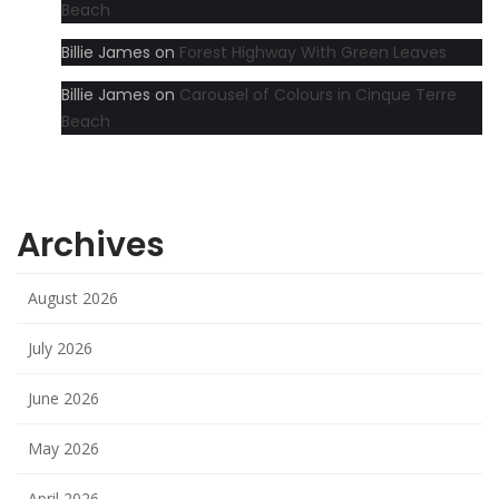
Beach
Billie James
on
Forest Highway With Green Leaves
Billie James
on
Carousel of Colours in Cinque Terre
Beach
Archives
August 2026
July 2026
June 2026
May 2026
April 2026