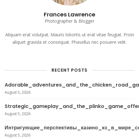
Frances Lawrence
Photographer & Blogger
Aliquam erat volutpat. Mauris lobortis ut erat vitae feugiat. Proin
aliquet gravida et consequat. Phasellus nec posuere velit.
RECENT POSTS
Adorable_adventures_and_the_chicken_road_ga
August 5, 2026
Strategic_gameplay_and_the_plinko_game_offer_
August 5, 2026
Интригующие_перспективы_казино_кз_в_мире_с
August 5, 2026