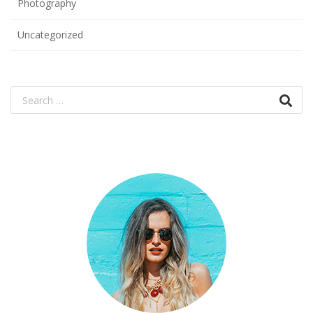
Photography
Uncategorized