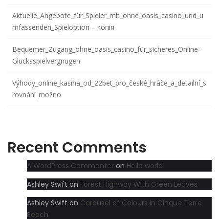
Aktuelle_Angebote_für_Spieler_mit_ohne_oasis_casino_und_u
mfassenden_Spieloption – копія
Bequemer_Zugang_ohne_oasis_casino_für_sicheres_Online-
Glücksspielvergnügen
Výhody_online_kasina_od_22bet_pro_české_hráče_a_detailní_s
rovnání_možno
Recent Comments
A WordPress Commenter
on
Hello world!
Ashley Swift
on
Forest Highway With Green Leaves
Ashley Swift
on
Carousel of Colours in Cinque Terre
Beach