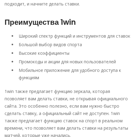
подходит, и начните делать ставки.
Преимущества 1win
Широкий спектр функций и инструментов для ставок
Большой выбор видов спорта
Высокие коэффициенты
Промокоды и акции для новых пользователей
Мобильное приложение для удобного доступа к
функциям
1win также предлагает функцию зеркала, которая
позволяет вам делать ставки, не открывая официального
сайта. Это особенно полезно, если вам нужно быстро
сделать ставку, а официальный сайт не доступен. 1win
также предлагает функцию ставок на спорт в реальном
времени, что позволяет вам делать ставки на результаты
матчей, которые уже начались.