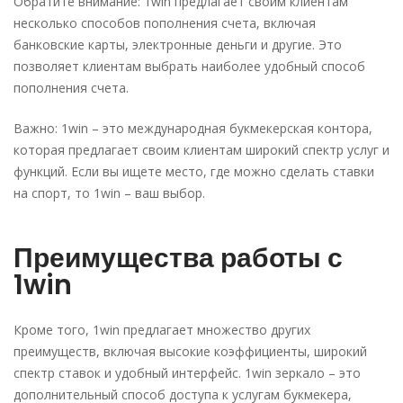
Обратите внимание: 1win предлагает своим клиентам
несколько способов пополнения счета, включая
банковские карты, электронные деньги и другие. Это
позволяет клиентам выбрать наиболее удобный способ
пополнения счета.
Важно: 1win – это международная букмекерская контора,
которая предлагает своим клиентам широкий спектр услуг и
функций. Если вы ищете место, где можно сделать ставки
на спорт, то 1win – ваш выбор.
Преимущества работы с
1win
Кроме того, 1win предлагает множество других
преимуществ, включая высокие коэффициенты, широкий
спектр ставок и удобный интерфейс. 1win зеркало – это
дополнительный способ доступа к услугам букмекера,