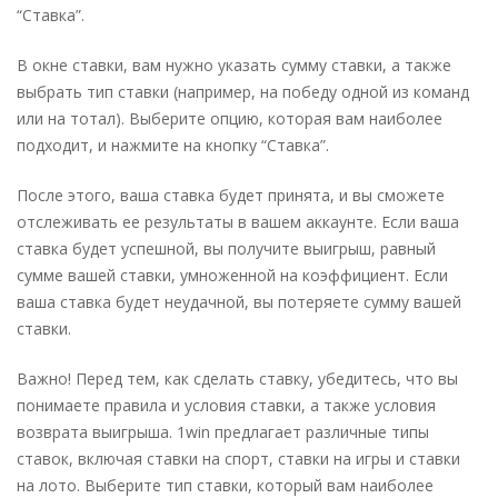
“Ставка”.
В окне ставки, вам нужно указать сумму ставки, а также
выбрать тип ставки (например, на победу одной из команд
или на тотал). Выберите опцию, которая вам наиболее
подходит, и нажмите на кнопку “Ставка”.
После этого, ваша ставка будет принята, и вы сможете
отслеживать ее результаты в вашем аккаунте. Если ваша
ставка будет успешной, вы получите выигрыш, равный
сумме вашей ставки, умноженной на коэффициент. Если
ваша ставка будет неудачной, вы потеряете сумму вашей
ставки.
Важно! Перед тем, как сделать ставку, убедитесь, что вы
понимаете правила и условия ставки, а также условия
возврата выигрыша. 1win предлагает различные типы
ставок, включая ставки на спорт, ставки на игры и ставки
на лото. Выберите тип ставки, который вам наиболее