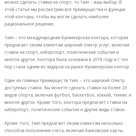
можно сделать ставки на спорт, то 1win – ваш выбор. В
этой статье мы рассмотрим все преимущества и функции
этой конторы, чтобы вы могли сделать наиболее
рациональное решение.
1win – это международная букмекерская контора, которая
предлагает своим клиентам широкий спектр услуг, включая
ставки на спорт, киберспорт, политические события и
многое другое. Контора была основана в 2018 году и с тех
пор стала одним из лидеров на рынке букмекерских контор.
Один из главных преимуществ 1win – это широкий спектр
доступных ставок. Вы можете сделать ставки на более 20
видов спорта, включая футбол, баскетбол, хоккей, теннис и
многое другое. Кроме того, контора предлагает ставки на
киберспорт, политические события и другие виды ставок.
Кроме того, 1win предлагает своим клиентам несколько
способов пополнения счета, включая банковские карты,