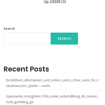
Up.23038 (3)
Search
SEARCH
Recent Posts
Bezahlbare_Alternativen_und_online_casino_ohne_oasis_für_ri
sikobewusste_Spieler – копія
Spännande_möjligheter_från_enkel_underhållning_till_chicken_
road_gambling_ga