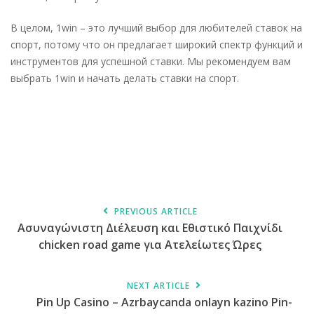
В целом, 1win – это лучший выбор для любителей ставок на
спорт, потому что он предлагает широкий спектр функций и
инструментов для успешной ставки. Мы рекомендуем вам
выбрать 1win и начать делать ставки на спорт.
PREVIOUS ARTICLE
Ασυναγώνιστη Διέλευση και Εθιστικό Παιχνίδι
chicken road game για Ατελείωτες Ώρες
NEXT ARTICLE
Pin Up Casino – Azrbaycanda onlayn kazino Pin-