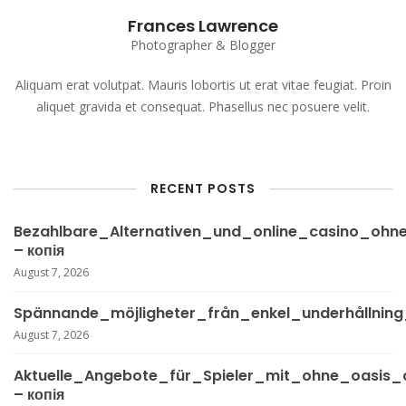
Frances Lawrence
Photographer & Blogger
Aliquam erat volutpat. Mauris lobortis ut erat vitae feugiat. Proin
aliquet gravida et consequat. Phasellus nec posuere velit.
RECENT POSTS
Bezahlbare_Alternativen_und_online_casino_ohne
– копія
August 7, 2026
Spännande_möjligheter_från_enkel_underhållnin
August 7, 2026
Aktuelle_Angebote_für_Spieler_mit_ohne_oasis_
– копія