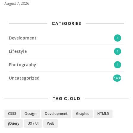
August 7, 2026
CATEGORIES
Development
1
Lifestyle
1
Photography
1
Uncategorized
2,400
TAG CLOUD
CSS3
Design
Development
Graphic
HTML5
jQuery
UX / UI
Web