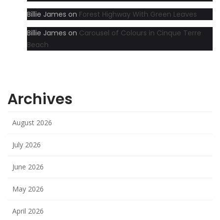
Billie James
on
Forest Highway With Green Leaves
Billie James
on
Carousel of Colours in Cinque Terre
Beach
Archives
August 2026
July 2026
June 2026
May 2026
April 2026