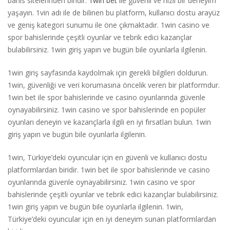
bahis sitelerinden biridir.
1win bet
ile güvenli ve hızlı bir deneyim
yaşayın. 1vin adı ile de bilinen bu platform, kullanıcı dostu arayüz
ve geniş kategori sunumu ile öne çıkmaktadır. 1win casino ve
spor bahislerinde çeşitli oyunlar ve tebrik edici kazançlar
bulabilirsiniz. 1win giriş yapın ve bugün bile oyunlarla ilgilenin.
1win giriş sayfasında kaydolmak için gerekli bilgileri doldurun.
1win, güvenliği ve veri korumasına öncelik veren bir platformdur.
1win bet ile spor bahislerinde ve casino oyunlarında güvenle
oynayabilirsiniz. 1win casino ve spor bahislerinde en popüler
oyunları deneyin ve kazançlarla ilgili en iyi fırsatları bulun. 1win
giriş yapın ve bugün bile oyunlarla ilgilenin.
1win, Türkiye’deki oyuncular için en güvenli ve kullanıcı dostu
platformlardan biridir. 1win bet ile spor bahislerinde ve casino
oyunlarında güvenle oynayabilirsiniz. 1win casino ve spor
bahislerinde çeşitli oyunlar ve tebrik edici kazançlar bulabilirsiniz.
1win giriş yapın ve bugün bile oyunlarla ilgilenin. 1win,
Türkiye’deki oyuncular için en iyi deneyim sunan platformlardan