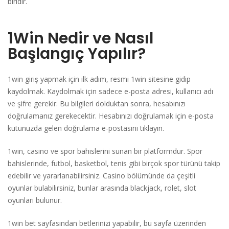
biridir.
1Win Nedir ve Nasıl
Başlangıç Yapılır?
1win giriş yapmak için ilk adım, resmi 1win sitesine gidip
kaydolmak. Kaydolmak için sadece e-posta adresi, kullanıcı adı
ve şifre gerekir. Bu bilgileri dolduktan sonra, hesabınızı
doğrulamanız gerekecektir. Hesabınızı doğrulamak için e-posta
kutunuzda gelen doğrulama e-postasını tıklayın.
1win, casino ve spor bahislerini sunan bir platformdur. Spor
bahislerinde, futbol, basketbol, tenis gibi birçok spor türünü takip
edebilir ve yararlanabilirsiniz. Casino bölümünde da çeşitli
oyunlar bulabilirsiniz, bunlar arasında blackjack, rolet, slot
oyunları bulunur.
1win bet sayfasından betlerinizi yapabilir, bu sayfa üzerinden