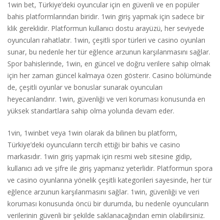
1win bet, Türkiye’deki oyuncular için en güvenli ve en popüler
bahis platformlarından biridir. 1win giriş yapmak için sadece bir
klik gereklidir. Platformun kullanıcı dostu arayüzü, her seviyede
oyuncuları rahatlatır. 1win, çeşitli spor türleri ve casino oyunları
sunar, bu nedenle her tür eğlence arzunun karşılanmasını sağlar.
Spor bahislerinde, 1win, en güncel ve doğru verilere sahip olmak
için her zaman güncel kalmaya özen gösterir. Casino bölümünde
de, çeşitli oyunlar ve bonuslar sunarak oyuncuları
heyecanlandırır. 1win, güvenliği ve veri koruması konusunda en
yüksek standartlara sahip olma yolunda devam eder.
1vin, 1winbet veya 1win olarak da bilinen bu platform,
Türkiye’deki oyuncuların tercih ettiği bir bahis ve casino
markasıdır. 1win giriş yapmak için resmi web sitesine gidip,
kullanıcı adı ve şifre ile giriş yapmanız yeterlidir. Platformun spora
ve casino oyunlarına yönelik çeşitli kategorileri sayesinde, her tür
eğlence arzunun karşılanmasını sağlar. 1win, güvenliği ve veri
koruması konusunda öncü bir durumda, bu nedenle oyuncuların
verilerinin güvenli bir şekilde saklanacağından emin olabilirsiniz.