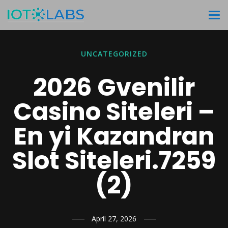
UNCATEGORIZED
2026 Gvenilir
Casino Siteleri –
En yi Kazandran
Slot Siteleri.7259
(2)
April 27, 2026