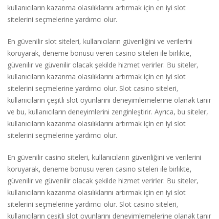
kullanıcıların kazanma olasılıklarını artırmak için en iyi slot
sitelerini seçmelerine yardımcı olur.
En güvenilir slot siteleri, kullanıcıların güvenliğini ve verilerini
koruyarak, deneme bonusu veren casino siteleri ile birlikte,
güvenilir ve güvenilir olacak şekilde hizmet verirler. Bu siteler,
kullanıcıların kazanma olasılıklarını artırmak için en iyi slot
sitelerini seçmelerine yardımcı olur. Slot casino siteleri,
kullanıcıların çeşitli slot oyunlarını deneyimlemelerine olanak tanır
ve bu, kullanıcıların deneyimlerini zenginleştirir. Ayrıca, bu siteler,
kullanıcıların kazanma olasılıklarını artırmak için en iyi slot
sitelerini seçmelerine yardımcı olur.
En güvenilir casino siteleri, kullanıcıların güvenliğini ve verilerini
koruyarak, deneme bonusu veren casino siteleri ile birlikte,
güvenilir ve güvenilir olacak şekilde hizmet verirler. Bu siteler,
kullanıcıların kazanma olasılıklarını artırmak için en iyi slot
sitelerini seçmelerine yardımcı olur. Slot casino siteleri,
kullanıcıların çeşitli slot oyunlarını deneyimlemelerine olanak tanır