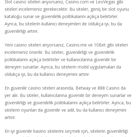
Slot casino siteleri arıyorsanız, Casino.com ve LeoVegas gibi
siteleri incelemeniz gerekecektir. Bu siteler, geniş bir slot oyunu
kataloğu sunar ve güvenilirlik politikalarını açıkça belirtirler.
Ayrıca, bu sitelerin kullanıcı deneyimleri de oldukça iyi, bu da
güvenilirliği artırır.
Yeni casino siteleri arıyorsanız, Casino.me ve 10Bet gibi siteleri
incelemeniz önerilir. Bu siteler, güvenilirliği ve güvenilirlik
politikalarını açıkça belirtirler ve kullanıcılarına güvenilir bir
deneyim sunarlar. Ayrıca, bu sitelerin mobil uygulamaları da
oldukça iyi, bu da kullanıcı deneyimini artırır.
En güvenilir casino siteleri arasında, Betway ve 888 Casino da
yer alır. Bu siteler, kullanıcılarına güvenilir bir deneyim sunarlar ve
güvenilirliği ve güvenilirlik politikalarını açıkça belirtirler. Ayrıca, bu
sitelerin oyunları da güvenilir ve adil, bu da kullanıcı deneyimini
artırır.
En iyi güvenilir kasino sitelerini seçmek için, sitelerin güvenilirliği