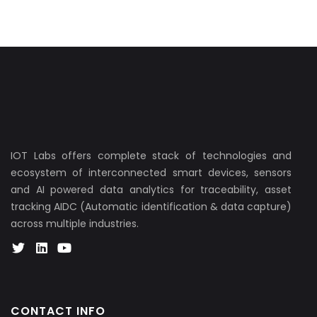
IOT Labs offers complete stack of technologies and
ecosystem of interconnected smart devices, sensors
and AI powered data analytics for traceability, asset
tracking AIDC (Automatic identification & data capture)
across multiple industries.
CONTACT INFO