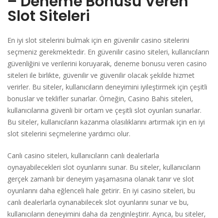
– Deneme Bonusu Veren
Slot Siteleri
En iyi slot sitelerini bulmak için en güvenilir casino sitelerini
seçmeniz gerekmektedir. En güvenilir casino siteleri, kullanıcıların
güvenliğini ve verilerini koruyarak, deneme bonusu veren casino
siteleri ile birlikte, güvenilir ve güvenilir olacak şekilde hizmet
verirler. Bu siteler, kullanıcıların deneyimini iyileştirmek için çeşitli
bonuslar ve teklifler sunarlar. Örneğin, Casino Bahis siteleri,
kullanıcılarına güvenli bir ortam ve çeşitli slot oyunları sunarlar.
Bu siteler, kullanıcıların kazanma olasılıklarını artırmak için en iyi
slot sitelerini seçmelerine yardımcı olur.
Canlı casino siteleri, kullanıcıların canlı dealerlarla
oynayabilecekleri slot oyunlarını sunar. Bu siteler, kullanıcıların
gerçek zamanlı bir deneyim yaşamasına olanak tanır ve slot
oyunlarını daha eğlenceli hale getirir. En iyi casino siteleri, bu
canlı dealerlarla oynanabilecek slot oyunlarını sunar ve bu,
kullanıcıların deneyimini daha da zenginleştirir. Ayrıca, bu siteler,