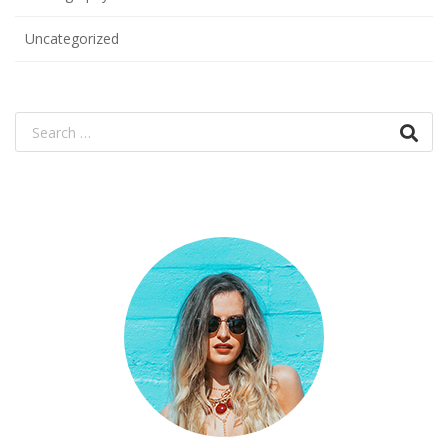
Uncategorized