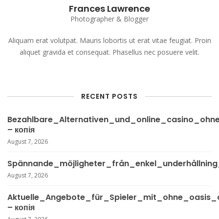
Frances Lawrence
Photographer & Blogger
Aliquam erat volutpat. Mauris lobortis ut erat vitae feugiat. Proin
aliquet gravida et consequat. Phasellus nec posuere velit.
RECENT POSTS
Bezahlbare_Alternativen_und_online_casino_ohne
– копія
August 7, 2026
Spännande_möjligheter_från_enkel_underhållnin
August 7, 2026
Aktuelle_Angebote_für_Spieler_mit_ohne_oasis_
– копія