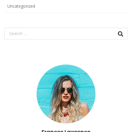
Uncategorized
Frances Lawrence