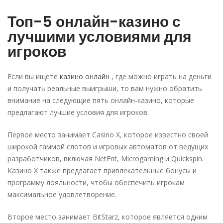
Топ-5 онлайн-казино с
лучшими условиями для
игроков
Если вы ищете
казино онлайн
, где можно играть на деньги
и получать реальные выигрыши, то вам нужно обратить
внимание на следующие пять онлайн-казино, которые
предлагают лучшие условия для игроков.
Первое место занимает Casino X, которое известно своей
широкой гаммой слотов и игровых автоматов от ведущих
разработчиков, включая NetEnt, Microgaming и Quickspin.
Казино X также предлагает привлекательные бонусы и
программу лояльности, чтобы обеспечить игрокам
максимальное удовлетворение.
Второе место занимает BitStarz, которое является одним