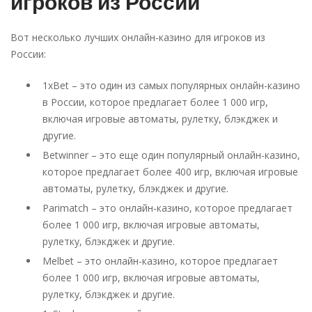
игроков из России
Вот несколько лучших онлайн-казино для игроков из
России:
1xBet – это один из самых популярных онлайн-казино
в России, которое предлагает более 1 000 игр,
включая игровые автоматы, рулетку, блэкджек и
другие.
Betwinner – это еще один популярный онлайн-казино,
которое предлагает более 400 игр, включая игровые
автоматы, рулетку, блэкджек и другие.
Parimatch – это онлайн-казино, которое предлагает
более 1 000 игр, включая игровые автоматы,
рулетку, блэкджек и другие.
Melbet – это онлайн-казино, которое предлагает
более 1 000 игр, включая игровые автоматы,
рулетку, блэкджек и другие.