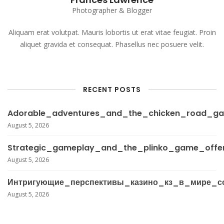
Photographer & Blogger
Aliquam erat volutpat. Mauris lobortis ut erat vitae feugiat. Proin
aliquet gravida et consequat. Phasellus nec posuere velit.
RECENT POSTS
Adorable_adventures_and_the_chicken_road_ga
August 5, 2026
Strategic_gameplay_and_the_plinko_game_offer_
August 5, 2026
Интригующие_перспективы_казино_кз_в_мире_с
August 5, 2026