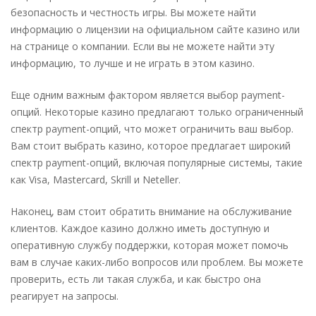
безопасность и честность игры. Вы можете найти
информацию о лицензии на официальном сайте казино или
на странице о компании. Если вы не можете найти эту
информацию, то лучше и не играть в этом казино.
Еще одним важным фактором является выбор payment-
опций. Некоторые казино предлагают только ограниченный
спектр payment-опций, что может ограничить ваш выбор.
Вам стоит выбрать казино, которое предлагает широкий
спектр payment-опций, включая популярные системы, такие
как Visa, Mastercard, Skrill и Neteller.
Наконец, вам стоит обратить внимание на обслуживание
клиентов. Каждое казино должно иметь доступную и
оперативную службу поддержки, которая может помочь
вам в случае каких-либо вопросов или проблем. Вы можете
проверить, есть ли такая служба, и как быстро она
реагирует на запросы.