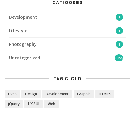
CATEGORIES
Development
1
Lifestyle
1
Photography
1
Uncategorized
2,395
TAG CLOUD
CSS3
Design
Development
Graphic
HTML5
jQuery
UX / UI
Web