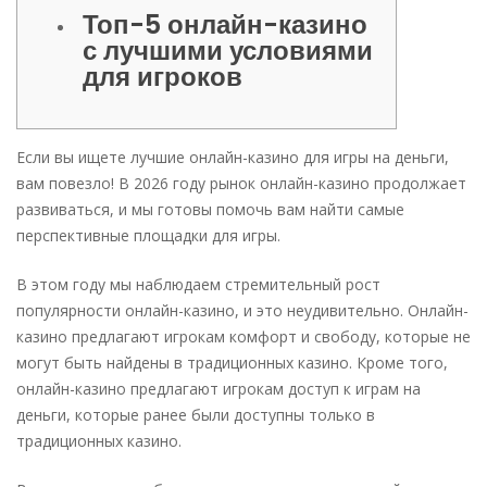
Топ-5 онлайн-казино
с лучшими условиями
для игроков
Если вы ищете лучшие онлайн-казино для игры на деньги,
вам повезло! В 2026 году рынок онлайн-казино продолжает
развиваться, и мы готовы помочь вам найти самые
перспективные площадки для игры.
В этом году мы наблюдаем стремительный рост
популярности онлайн-казино, и это неудивительно. Онлайн-
казино предлагают игрокам комфорт и свободу, которые не
могут быть найдены в традиционных казино. Кроме того,
онлайн-казино предлагают игрокам доступ к играм на
деньги, которые ранее были доступны только в
традиционных казино.