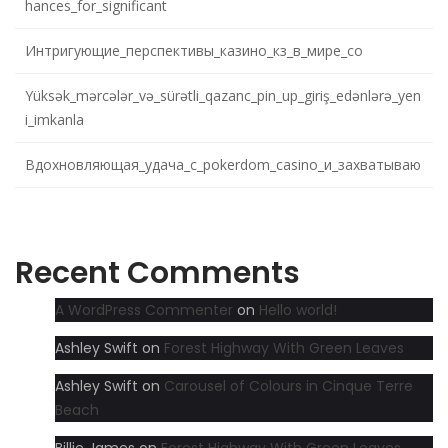
hances_for_significant
Интригующие_перспективы_казино_кз_в_мире_со
Yüksək_mərcələr_və_sürətli_qazanc_pin_up_giriş_edənlərə_yen
i_imkanla
Вдохновляющая_удача_с_pokerdom_casino_и_захватываю
Recent Comments
A WordPress Commenter
on
Hello world!
Ashley Swift
on
Forest Highway With Green Leaves
Ashley Swift
on
Carousel of Colours in Cinque Terre
Beach
Billie James
on
Forest Highway With Green Leaves