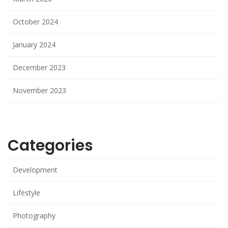
October 2024
January 2024
December 2023
November 2023
Categories
Development
Lifestyle
Photography