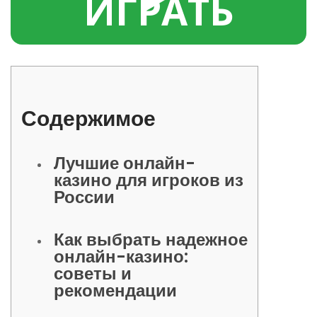
ИГРАТЬ
Содержимое
Лучшие онлайн-
казино для игроков из
России
Как выбрать надежное
онлайн-казино:
советы и
рекомендации