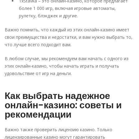
1xStavka – это онлайн-казино, которое предлагает
более 1 000 игр, включая игровые автоматы,
рулетку, блэкджек и другие.
Важно помнить, что каждый из этих онлайн-казино имеет
свои преимущества и недостатки, и вам нужно выбрать то,
что лучше всего подходит вам.
В любом случае, мы рекомендуем вам начать с одного из
этих онлайн-казино, чтобы начать играть и получать
удовольствие от игр на деньги.
Как выбрать надежное
онлайн-казино: советы и
рекомендации
Важно также проверить лицензию казино. Только
лицензированные казино могут гарантировать