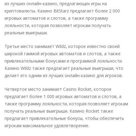
из лучших онлайн-казино, предлагающих игры на
криптовалюты. Казино BitStarz предлагает более 2 000
игровых автоматов и слотов, а также программу
лояльности, которая позволяет игрокам получать
реальные выигрыши.
Третье место занимает Wildz, которое известно своей
широкой гаммой игровых автоматов и слотов, а также
привлекательными бонусами и программой лояльности.
Казино Wildz также предлагает реальные выигрыши, что
делает его одним из лучших онлайн-казино для игроков.
Четвертое место занимает Casino Rocket, которое
предлагает более 1 000 игровых автоматов и слотов, а
также программу лояльности, которая позволяет игрокам
получать реальные выигрыши. Казино Rocket также
предлагает привлекательные бонусы, чтобы обеспечить
игрокам максимальное удовлетворение.