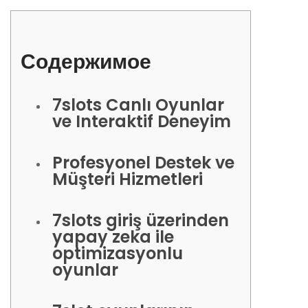
Содержимое
7slots Canlı Oyunlar
ve Interaktif Deneyim
Profesyonel Destek ve
Müşteri Hizmetleri
7slots giriş üzerinden
yapay zeka ile
optimizasyonlu
oyunlar