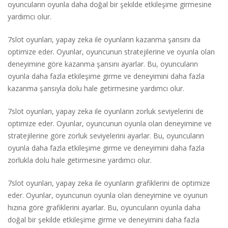
oyuncuların oyunla daha doğal bir şekilde etkileşime girmesine
yardımcı olur.
7slot oyunları, yapay zeka ile oyunların kazanma şansını da
optimize eder. Oyunlar, oyuncunun stratejilerine ve oyunla olan
deneyimine göre kazanma şansını ayarlar. Bu, oyuncuların
oyunla daha fazla etkileşime girme ve deneyimini daha fazla
kazanma şansıyla dolu hale getirmesine yardımcı olur.
7slot oyunları, yapay zeka ile oyunların zorluk seviyelerini de
optimize eder. Oyunlar, oyuncunun oyunla olan deneyimine ve
stratejilerine göre zorluk seviyelerini ayarlar. Bu, oyuncuların
oyunla daha fazla etkileşime girme ve deneyimini daha fazla
zorlukla dolu hale getirmesine yardımcı olur.
7slot oyunları, yapay zeka ile oyunların grafiklerini de optimize
eder. Oyunlar, oyuncunun oyunla olan deneyimine ve oyunun
hızına göre grafiklerini ayarlar. Bu, oyuncuların oyunla daha
doğal bir şekilde etkileşime girme ve deneyimini daha fazla