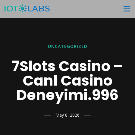
UNCATEGORIZED
7Slots Casino –
Canl Casino
Deneyimi.996
May 8, 2026