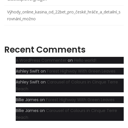
Výhody_online_kasina_od_22bet_pro_české_hráče_a_detailní_s
rovnání_možno
Recent Comments
A WordPress Commenter
on
Hello world!
Ashley Swift
on
Forest Highway With Green Leaves
Ashley Swift
on
Carousel of Colours in Cinque Terre
Beach
Billie James
on
Forest Highway With Green Leaves
Billie James
on
Carousel of Colours in Cinque Terre
Beach