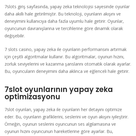
7slots giriş sayfasında, yapay zeka teknolojisi sayesinde oyunlar
daha akıllı hale getirilmiştir. Bu teknoloji, oyunların akışını ve
deneyimini kullanıcıya daha fazla uyumlu hale getirir. Oyunlar,
oyuncunun davranışlarına ve tercihlerine göre dinamik olarak
değişebilir.
7 slots casino, yapay zeka ile oyunların performansını artırmak
için çeşitli algoritmalar kullanır. Bu algoritmalar, oyunun hızını,
zorluk seviyelerini ve kazanma şanslarını otomatik olarak ayarlar.
Bu, oyuncuların deneyimini daha aklınca ve eğlenceli hale getirir.
7slot oyunlarının yapay zeka
optimizasyonu
7slot oyunları, yapay zeka ile oyunların her detayını optimize
eder. Bu, oyunların grafiklerini, seslerini ve oyun akışını iyileştirir.
Örneğin, oyunun seslerini oyuncunun ses algılamasına ve
oyunun hızını oyuncunun hareketlerine göre ayarlar. Bu,