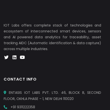
IOT Labs offers complete stack of technologies and
ecosystem of interconnected smart devices, sensors
and AI powered data analytics for traceability, asset
tracking AIDC (Automatic identification & data capture)
across multiple industries.
CONTACT INFO
ENTASIS IOT LABS PVT. LTD. 46, BLOCK B, SECOND
FLOOR, OKHLA PHASE – 1, NEW DELHI 110020
+91 9311222358