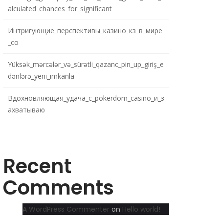
alculated_chances_for_significant
Интригующие_перспективы_казино_кз_в_мире
_со
Yüksək_mərcələr_və_sürətli_qazanc_pin_up_giriş_e
dənlərə_yeni_imkanla
Вдохновляющая_удача_с_pokerdom_casino_и_з
ахватываю
Recent
Comments
A WordPress Commenter
on
Hello world!