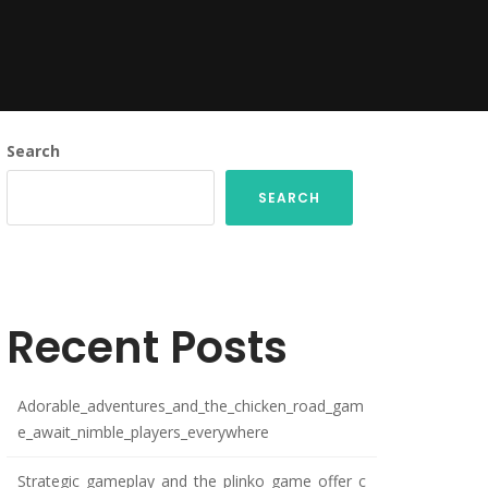
Search
SEARCH
Recent Posts
Adorable_adventures_and_the_chicken_road_gam
e_await_nimble_players_everywhere
Strategic_gameplay_and_the_plinko_game_offer_c