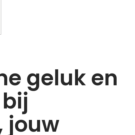
ne geluk en
bij
, jouw