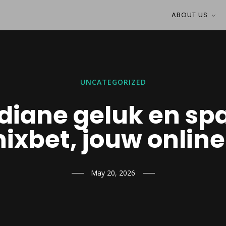
ABOUT US
UNCATEGORIZED
diane geluk en sp
nixbet, jouw online
May 20, 2026