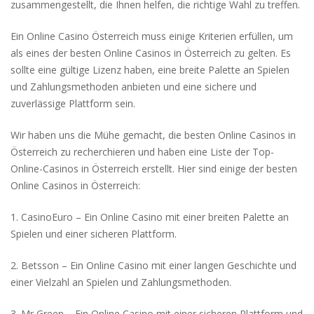
zusammengestellt, die Ihnen helfen, die richtige Wahl zu treffen.
Ein Online Casino Österreich muss einige Kriterien erfüllen, um
als eines der besten Online Casinos in Österreich zu gelten. Es
sollte eine gültige Lizenz haben, eine breite Palette an Spielen
und Zahlungsmethoden anbieten und eine sichere und
zuverlässige Plattform sein.
Wir haben uns die Mühe gemacht, die besten Online Casinos in
Österreich zu recherchieren und haben eine Liste der Top-
Online-Casinos in Österreich erstellt. Hier sind einige der besten
Online Casinos in Österreich:
1. CasinoEuro – Ein Online Casino mit einer breiten Palette an
Spielen und einer sicheren Plattform.
2. Betsson – Ein Online Casino mit einer langen Geschichte und
einer Vielzahl an Spielen und Zahlungsmethoden.
3. Mr Green – Ein Online Casino mit einer sicheren Plattform und