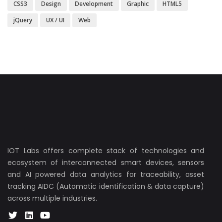
CSS3
Design
Development
Graphic
HTML5
jQuery
UX / UI
Web
IOT Labs offers complete stack of technologies and
ecosystem of interconnected smart devices, sensors
and AI powered data analytics for traceability, asset
tracking AIDC (Automatic identification & data capture)
across multiple industries.