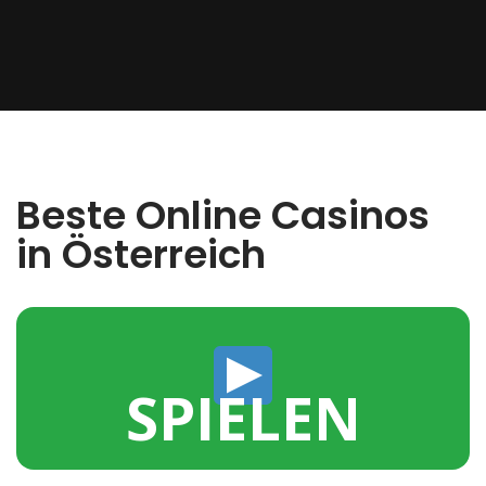
Beste Online Casinos
in Österreich
SPIELEN