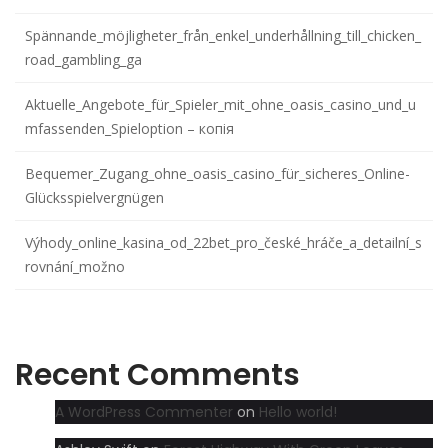
Spännande_möjligheter_från_enkel_underhållning_till_chicken_
road_gambling_ga
Aktuelle_Angebote_für_Spieler_mit_ohne_oasis_casino_und_u
mfassenden_Spieloption – копія
Bequemer_Zugang_ohne_oasis_casino_für_sicheres_Online-
Glücksspielvergnügen
Výhody_online_kasina_od_22bet_pro_české_hráče_a_detailní_s
rovnání_možno
Recent Comments
A WordPress Commenter
on
Hello world!