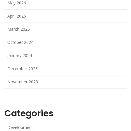
May 2026
April 2026
March 2026
October 2024
January 2024
December 2023
November 2023
Categories
Development