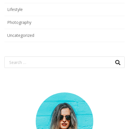
Lifestyle
Photography
Uncategorized