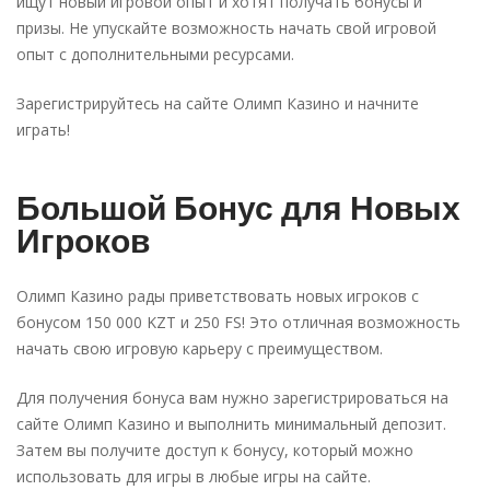
ищут новый игровой опыт и хотят получать бонусы и
призы. Не упускайте возможность начать свой игровой
опыт с дополнительными ресурсами.
Зарегистрируйтесь на сайте Олимп Казино и начните
играть!
Большой Бонус для Новых
Игроков
Олимп Казино рады приветствовать новых игроков с
бонусом 150 000 KZT и 250 FS! Это отличная возможность
начать свою игровую карьеру с преимуществом.
Для получения бонуса вам нужно зарегистрироваться на
сайте Олимп Казино и выполнить минимальный депозит.
Затем вы получите доступ к бонусу, который можно
использовать для игры в любые игры на сайте.