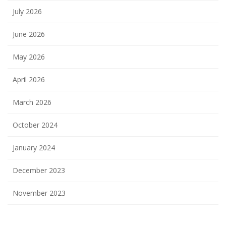
July 2026
June 2026
May 2026
April 2026
March 2026
October 2024
January 2024
December 2023
November 2023