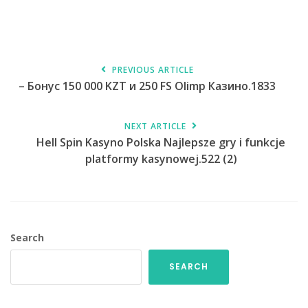
PREVIOUS ARTICLE
– Бонус 150 000 KZT и 250 FS Olimp Казино.1833
NEXT ARTICLE
Hell Spin Kasyno Polska Najlepsze gry i funkcje
platformy kasynowej.522 (2)
Search
SEARCH