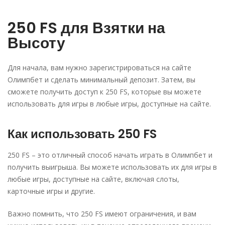
250 FS для Взятки на
Высоту
Для начала, вам нужно зарегистрироваться на сайте
Олимпбет и сделать минимальный депозит. Затем, вы
сможете получить доступ к 250 FS, которые вы можете
использовать для игры в любые игры, доступные на сайте.
Как использовать 250 FS
250 FS – это отличный способ начать играть в Олимпбет и
получить выигрыша. Вы можете использовать их для игры в
любые игры, доступные на сайте, включая слоты,
карточные игры и другие.
Важно помнить, что 250 FS имеют ограничения, и вам