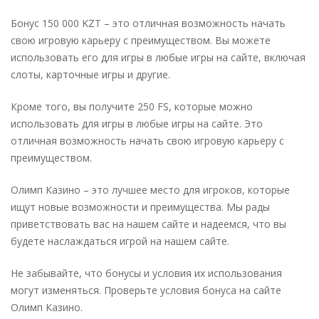
Бонус 150 000 KZT – это отличная возможность начать
свою игровую карьеру с преимуществом. Вы можете
использовать его для игры в любые игры на сайте, включая
слоты, карточные игры и другие.
Кроме того, вы получите 250 FS, которые можно
использовать для игры в любые игры на сайте. Это
отличная возможность начать свою игровую карьеру с
преимуществом.
Олимп Казино – это лучшее место для игроков, которые
ищут новые возможности и преимущества. Мы рады
приветствовать вас на нашем сайте и надеемся, что вы
будете наслаждаться игрой на нашем сайте.
Не забывайте, что бонусы и условия их использования
могут изменяться. Проверьте условия бонуса на сайте
Олимп Казино.