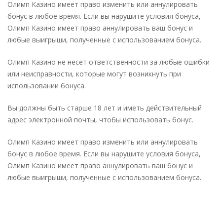
Олимп Казино имеет право изменить или аннулировать
бонус в любое время. Если вы нарушите условия бонуса,
Олимп Казино имеет право аннулировать ваш бонус и
любые выигрыши, полученные с использованием бонуса.
Олимп Казино не несет ответственности за любые ошибки
или неисправности, которые могут возникнуть при
использовании бонуса.
Вы должны быть старше 18 лет и иметь действительный
адрес электронной почты, чтобы использовать бонус.
Олимп Казино имеет право изменить или аннулировать
бонус в любое время. Если вы нарушите условия бонуса,
Олимп Казино имеет право аннулировать ваш бонус и
любые выигрыши, полученные с использованием бонуса.