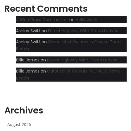
Recent Comments
A WordPress Commenter
on
Hello world!
Ashley Swift
on
Forest Highway With Green Leaves
Ashley Swift
on
Carousel of Colours in Cinque Terre
Beach
Billie James
on
Forest Highway With Green Leaves
Billie James
on
Carousel of Colours in Cinque Terre
Beach
Archives
August 2026