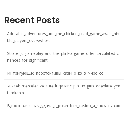
Recent Posts
Adorable_adventures_and_the_chicken_road_game_await_nim
ble_players_everywhere
Strategic_gameplay_and_the_plinko_game_offer_calculated_c
hances_for_significant
Интригующие_перспективы_казино_кз_в_мире_со
Yüksək_mərcələr_və_sürətli_qazanc_pin_up_giriş_edənlərə_yen
i_imkanla
Вдохновляющая_удача_с_pokerdom_casino_и_захватываю