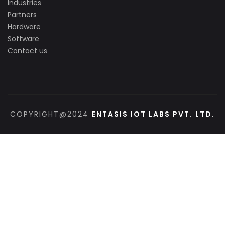
Industries
Partners
Hardware
Software
Contact us
COPYRIGHT@2024
ENTASIS IOT LABS PVT. LTD.