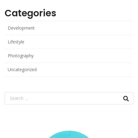
Categories
Development
Lifestyle
Photography
Uncategorized