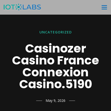
UNCATEGORIZED
Casinozer
Casino France
Connexion
Casino.5190
May 9, 2026