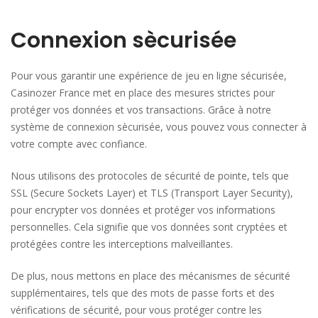
Connexion sècurisée
Pour vous garantir une expérience de jeu en ligne sécurisée,
Casinozer France met en place des mesures strictes pour
protéger vos données et vos transactions. Grâce à notre
système de connexion sècurisée, vous pouvez vous connecter à
votre compte avec confiance.
Nous utilisons des protocoles de sécurité de pointe, tels que
SSL (Secure Sockets Layer) et TLS (Transport Layer Security),
pour encrypter vos données et protéger vos informations
personnelles. Cela signifie que vos données sont cryptées et
protégées contre les interceptions malveillantes.
De plus, nous mettons en place des mécanismes de sécurité
supplémentaires, tels que des mots de passe forts et des
vérifications de sécurité, pour vous protéger contre les