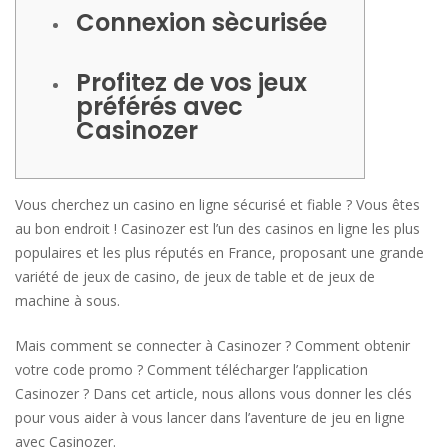
Connexion sècurisée
Profitez de vos jeux
préférés avec
Casinozer
Vous cherchez un casino en ligne sécurisé et fiable ? Vous êtes
au bon endroit ! Casinozer est l’un des casinos en ligne les plus
populaires et les plus réputés en France, proposant une grande
variété de jeux de casino, de jeux de table et de jeux de
machine à sous.
Mais comment se connecter à Casinozer ? Comment obtenir
votre code promo ? Comment télécharger l’application
Casinozer ? Dans cet article, nous allons vous donner les clés
pour vous aider à vous lancer dans l’aventure de jeu en ligne
avec Casinozer.