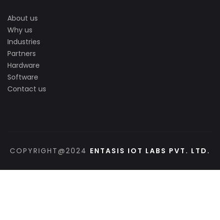
About us
Why us
Industries
Partners
Hardware
Software
Contact us
COPYRIGHT@2024
ENTASIS IOT LABS PVT. LTD.