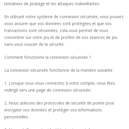
tentatives de piratage et les attaques malveillantes.
En utilisant notre système de connexion sècurisée, vous pouvez
vous assurer que vos données sont protégées et que vos
transactions sont sécurisées. Cela vous permet de vous
concentrer sur votre jeu et de profiter de vos séances de jeu
sans vous soucier de la sécurité.
Comment fonctionne la connexion sècurisée ?
La connexion sècurisée fonctionne de la manière suivante :
1. Lorsque vous vous connectez à votre compte, vous êtes
redirigé vers une page de connexion sécurisée.
2. Nous utilisons des protocoles de sécurité de pointe pour
encrypter vos données et protéger vos informations
personnelles.