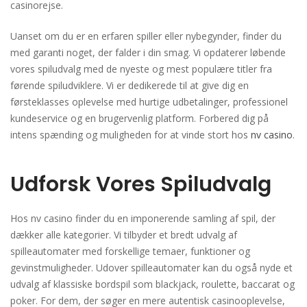
casinorejse.
Uanset om du er en erfaren spiller eller nybegynder, finder du
med garanti noget, der falder i din smag. Vi opdaterer løbende
vores spiludvalg med de nyeste og mest populære titler fra
førende spiludviklere. Vi er dedikerede til at give dig en
førsteklasses oplevelse med hurtige udbetalinger, professionel
kundeservice og en brugervenlig platform. Forbered dig på
intens spænding og muligheden for at vinde stort hos
nv casino
.
Udforsk Vores Spiludvalg
Hos nv casino finder du en imponerende samling af spil, der
dækker alle kategorier. Vi tilbyder et bredt udvalg af
spilleautomater med forskellige temaer, funktioner og
gevinstmuligheder. Udover spilleautomater kan du også nyde et
udvalg af klassiske bordspil som blackjack, roulette, baccarat og
poker. For dem, der søger en mere autentisk casinooplevelse,