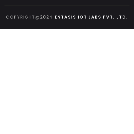
COPYRIGHT@2024
ENTASIS IOT LABS PVT. LTD.