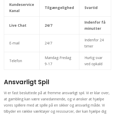
Kundeservice
Tilgængelighed
Svartid
Kanal
Indenfor få
Live Chat
24/7
minutter
Indenfor 24
E-mail
24/7
timer
Mandag-Fredag
Hurtig svar
Telefon
9-17
ved opkald
Ansvarligt Spil
Vi er fast besluttede på at fremme ansvarligt spil. Vi er klar over,
at gambling kan være vanedannende, og vi ønsker at hjælpe
vores spillere med at spille på en sikker og ansvarlig måde. Vi
tilbyder en række værktøjer og ressourcer, der kan hjælpe dig