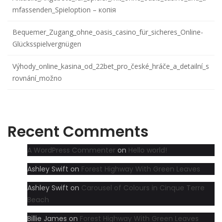
mfassenden_Spieloption – копія
Bequemer_Zugang_ohne_oasis_casino_für_sicheres_Online-
Glücksspielvergnügen
Výhody_online_kasina_od_22bet_pro_české_hráče_a_detailní_s
rovnání_možno
Recent Comments
A WordPress Commenter
on
Hello world!
Ashley Swift
on
Forest Highway With Green Leaves
Ashley Swift
on
Carousel of Colours in Cinque Terre
Beach
Billie James
on
Forest Highway With Green Leaves