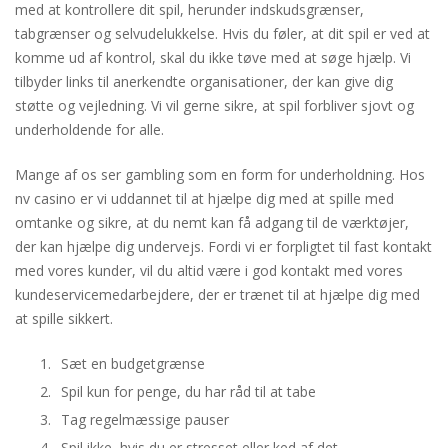
med at kontrollere dit spil, herunder indskudsgrænser,
tabgrænser og selvudelukkelse. Hvis du føler, at dit spil er ved at
komme ud af kontrol, skal du ikke tøve med at søge hjælp. Vi
tilbyder links til anerkendte organisationer, der kan give dig
støtte og vejledning. Vi vil gerne sikre, at spil forbliver sjovt og
underholdende for alle.
Mange af os ser gambling som en form for underholdning. Hos
nv casino er vi uddannet til at hjælpe dig med at spille med
omtanke og sikre, at du nemt kan få adgang til de værktøjer,
der kan hjælpe dig undervejs. Fordi vi er forpligtet til fast kontakt
med vores kunder, vil du altid være i god kontakt med vores
kundeservicemedarbejdere, der er trænet til at hjælpe dig med
at spille sikkert.
Sæt en budgetgrænse
Spil kun for penge, du har råd til at tabe
Tag regelmæssige pauser
Spil ikke, hvis du er stresset eller ked af det