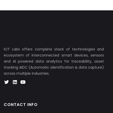
IOT Labs offers complete stack of technologies and
ecosystem of interconnected smart devices, sensors
and AI powered data analytics for traceability, asset
tracking AIDC (Automatic identification & data capture)
across multiple industries.
CONTACT INFO