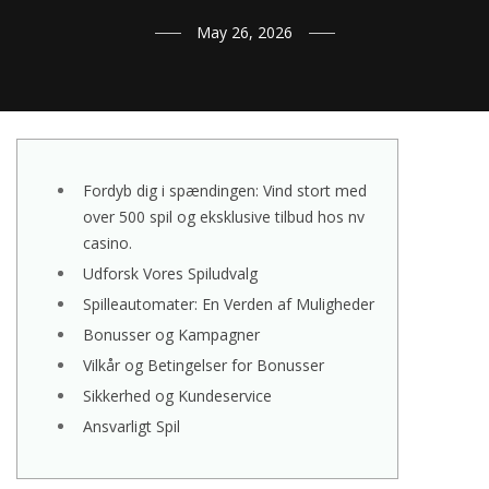
May 26, 2026
Fordyb dig i spændingen: Vind stort med
over 500 spil og eksklusive tilbud hos nv
casino.
Udforsk Vores Spiludvalg
Spilleautomater: En Verden af Muligheder
Bonusser og Kampagner
Vilkår og Betingelser for Bonusser
Sikkerhed og Kundeservice
Ansvarligt Spil