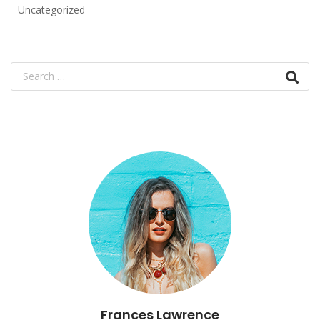
Uncategorized
Frances Lawrence