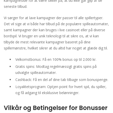
kampagneside for at være sikker på, at du ikke går glip af de
seneste tilbud.
Vi sørger for at lave kampagner der passer til alle spillertyper.
Det vil sige at vi både har tilbud på de populære spilleautomater,
samt kampagner der kan bruges i live casinoet eller på diverse
bordspil. Vi bruger en unik teknologi til at sikre os, at vi kan
tilbyde de mest relevante kampagner baseret på dine
spillemønstre, hvilket sikrer at du altid har noget at glæde dig til.
Velkomstbonus: Få en 100% bonus op til 2.000 kr.
Gratis spins: Modtag regelmæssigt gratis spins på
udvalgte spilleautomater.
Cashback: Få en del af dine tab tilbage som bonuspenge.
Loyalitetsprogram: Optjen point for hvert spil, du spiller,
og få adgang til eksklusive belønninger.
Vilkår og Betingelser for Bonusser