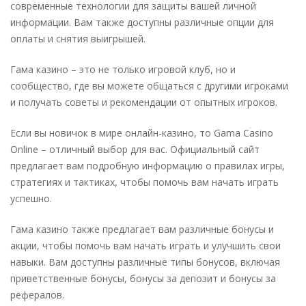
современные технологии для защиты вашей личной
информации. Вам также доступны различные опции для
оплаты и снятия выигрышей.
Гама казино – это не только игровой клуб, но и
сообщество, где вы можете общаться с другими игроками
и получать советы и рекомендации от опытных игроков.
Если вы новичок в мире онлайн-казино, то Gama Casino
Online – отличный выбор для вас. Официальный сайт
предлагает вам подробную информацию о правилах игры,
стратегиях и тактиках, чтобы помочь вам начать играть
успешно.
Гама казино также предлагает вам различные бонусы и
акции, чтобы помочь вам начать играть и улучшить свои
навыки. Вам доступны различные типы бонусов, включая
приветственные бонусы, бонусы за депозит и бонусы за
рефералов.