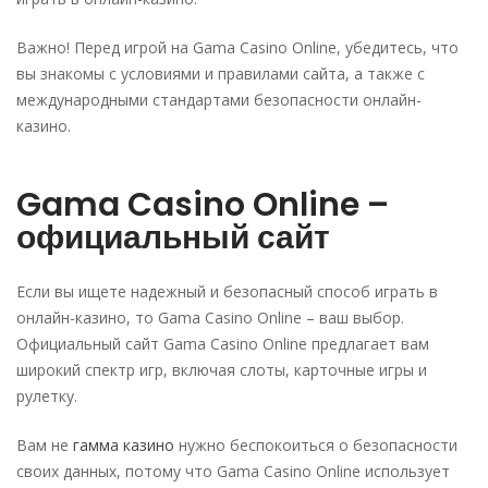
Важно! Перед игрой на Gama Casino Online, убедитесь, что
вы знакомы с условиями и правилами сайта, а также с
международными стандартами безопасности онлайн-
казино.
Gama Casino Online –
официальный сайт
Если вы ищете надежный и безопасный способ играть в
онлайн-казино, то Gama Casino Online – ваш выбор.
Официальный сайт Gama Casino Online предлагает вам
широкий спектр игр, включая слоты, карточные игры и
рулетку.
Вам не
гамма казино
нужно беспокоиться о безопасности
своих данных, потому что Gama Casino Online использует