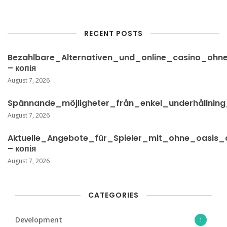
RECENT POSTS
Bezahlbare_Alternativen_und_online_casino_ohne
– копія
August 7, 2026
Spännande_möjligheter_från_enkel_underhållnin
August 7, 2026
Aktuelle_Angebote_für_Spieler_mit_ohne_oasis_
– копія
August 7, 2026
CATEGORIES
Development
1