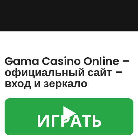
Gama Casino Online –
официальный сайт –
вход и зеркало
▶️
ИГРАТЬ