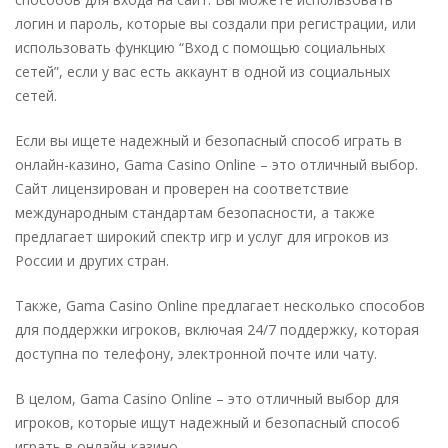
логин и пароль, которые вы создали при регистрации, или
использовать функцию “Вход с помощью социальных
сетей”, если у вас есть аккаунт в одной из социальных
сетей.
Если вы ищете надежный и безопасный способ играть в
онлайн-казино, Gama Casino Online – это отличный выбор.
Сайт лицензирован и проверен на соответствие
международным стандартам безопасности, а также
предлагает широкий спектр игр и услуг для игроков из
России и других стран.
Также, Gama Casino Online предлагает несколько способов
для поддержки игроков, включая 24/7 поддержку, которая
доступна по телефону, электронной почте или чату.
В целом, Gama Casino Online – это отличный выбор для
игроков, которые ищут надежный и безопасный способ
играть в онлайн-казино.