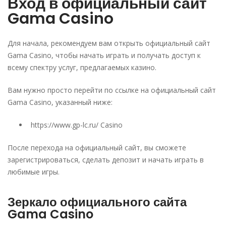
Вход в официальный сайт
Gama Casino
Для начала, рекомендуем вам открыть официальный сайт
Gama Casino, чтобы начать играть и получать доступ к
всему спектру услуг, предлагаемых казино.
Вам нужно просто перейти по ссылке на официальный сайт
Gama Casino, указанный ниже:
https://www.gp-lc.ru/ Casino
После перехода на официальный сайт, вы сможете
зарегистрироваться, сделать депозит и начать играть в
любимые игры.
Зеркало официального сайта
Gama Casino