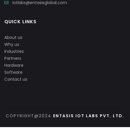
iotlabs@entasisglobal.com
QUICK LINKS
About us
Why us
Industries
Partners
Hardware
Software
Contact us
COPYRIGHT@2024
ENTASIS IOT LABS PVT. LTD.