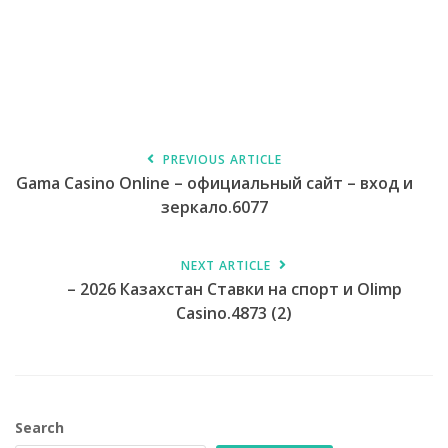
PREVIOUS ARTICLE
Gama Casino Online – официальный сайт – вход и
зеркало.6077
NEXT ARTICLE
– 2026 Казахстан Ставки на спорт и Olimp
Casino.4873 (2)
Search