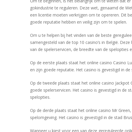
Om te beginnen, is het belangrijk om te weten dat e
gokindustrie te reguleren. Deze wet, genaamd de Wet o
een licentie moeten verkrijgen om te opereren. Dit be
goede reputatie hebben en veilig zijn om te spelen.
Om u te helpen bij het vinden van de beste gereguleer
samengesteld van de top 10 casino’s in België. Deze li
van de spelerservicen, de breedte van de spelopties e
Op de eerste plaats staat het online casino Casino 
en zijn goede reputatie. Het casino is gevestigd in de
Op de tweede plaats staat het online casino Jackpot 
goede spelerservicen. Het casino is gevestigd in de 
spelopties.
Op de derde plaats staat het online casino Mr Green, 
spelomgeving. Het casino is gevestigd in de stad Bru
Wanneer u kiest voor een van deze gereguleerde online 