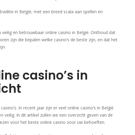
raditie in België, met een breed scala aan spellen en
n veilig en betrouwbaar online casino in België. Onthoud dat
oren zijn die bepalen welke casino’s de beste zijn, en dat het
ijn.
ine casino’s in
icht
asino’s. In recent jaar zijn er veel online casino’s in België
 veilig. In dit artikel zullen we een overzicht geven van de
kiezen voor het beste online casino voor uw behoeften.