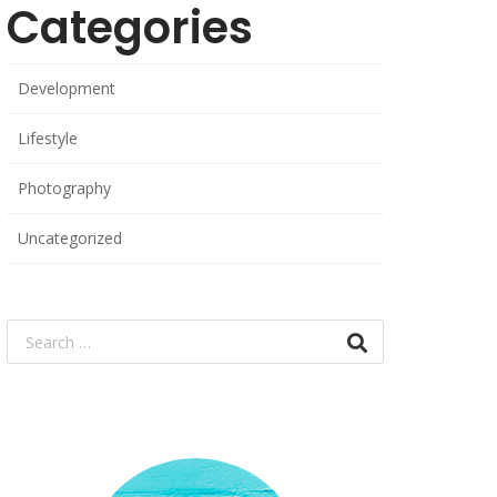
Categories
Development
Lifestyle
Photography
Uncategorized