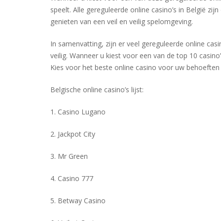
speelt. Alle gereguleerde online casino’s in België zi
genieten van een veil en veilig spelomgeving.
In samenvatting, zijn er veel gereguleerde online casi
veilig. Wanneer u kiest voor een van de top 10 casino’s 
Kies voor het beste online casino voor uw behoeften 
Belgische online casino’s lijst:
1. Casino Lugano
2. Jackpot City
3. Mr Green
4. Casino 777
5. Betway Casino