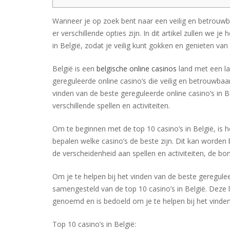
Wanneer je op zoek bent naar een veilig en betrouwbaa
er verschillende opties zijn. In dit artikel zullen we j
in België, zodat je veilig kunt gokken en genieten van 
België is een
belgische online casinos
land met een lan
gereguleerde online casino’s die veilig en betrouwbaar 
vinden van de beste gereguleerde online casino’s in B
verschillende spellen en activiteiten.
Om te beginnen met de top 10 casino’s in België, is he
bepalen welke casino’s de beste zijn. Dit kan worden
de verscheidenheid aan spellen en activiteiten, de bo
Om je te helpen bij het vinden van de beste geregulee
samengesteld van de top 10 casino’s in België. Deze 
genoemd en is bedoeld om je te helpen bij het vinden 
Top 10 casino’s in België: