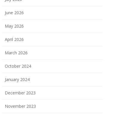
June 2026
May 2026
April 2026
March 2026
October 2024
January 2024
December 2023
November 2023