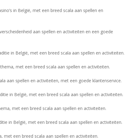
asino’s in België, met een breed scala aan spellen en
 verscheidenheid aan spellen en activiteiten en een goede
itie in België, met een breed scala aan spellen en activiteiten.
hema, met een breed scala aan spellen en activiteiten.
la aan spellen en activiteiten, met een goede klantenservice.
itie in België, met een breed scala aan spellen en activiteiten.
ema, met een breed scala aan spellen en activiteiten.
tie in België, met een breed scala aan spellen en activiteiten.
 met een breed scala aan spellen en activiteiten.