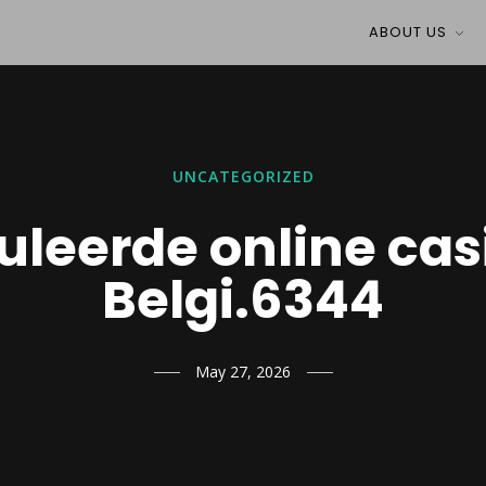
ABOUT US
UNCATEGORIZED
leerde online cas
Belgi.6344
May 27, 2026