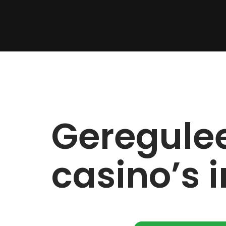
Geregulee
casino’s i