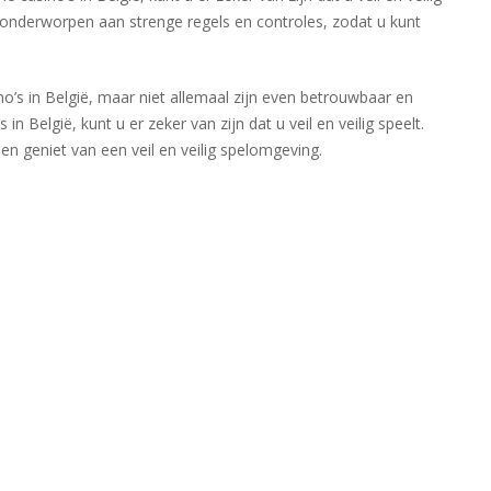
jn onderworpen aan strenge regels en controles, zodat u kunt
no’s in België, maar niet allemaal zijn even betrouwbaar en
in België, kunt u er zeker van zijn dat u veil en veilig speelt.
en geniet van een veil en veilig spelomgeving.