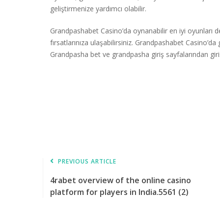
geliştirmenize yardımcı olabilir.
Grandpashabet Casino’da oynanabilir en iyi oyunları den
fırsatlarınıza ulaşabilirsiniz. Grandpashabet Casino’da g
Grandpasha bet ve grandpasha giriş sayfalarından giriş 
PREVIOUS ARTICLE
4rabet overview of the online casino
platform for players in India.5561 (2)