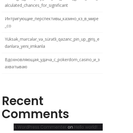
alculated_chances_for_significant
Интригующие_перспективы_казино_кз_в_мире
_со
Yüksək_mərcələr_və_sürətli_qazanc_pin_up_giriş_e
dənlərə_yeni_imkanla
Вдохновляющая_удача_с_pokerdom_casino_и_з
ахватываю
Recent
Comments
A WordPress Commenter
on
Hello world!