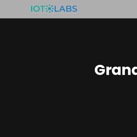
Grand