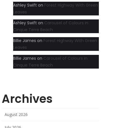
Ashley Swift
on
Forest Highway With Green
Leaves
Ashley Swift
on
Carousel of Colours in
Cinque Terre Beach
Billie James
on
Forest Highway With Green
Leaves
Billie James
on
Carousel of Colours in
Cinque Terre Beach
Archives
August 2026
July 2026