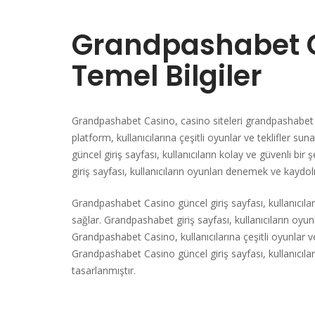
Grandpashabet 
Temel Bilgiler
Grandpashabet Casino, casino siteleri grandpashabe
platform, kullanıcılarına çeşitli oyunlar ve teklifler 
güncel giriş sayfası, kullanıcıların kolay ve güvenli bi
giriş sayfası, kullanıcıların oyunları denemek ve kaydolm
Grandpashabet Casino güncel giriş sayfası, kullanıcılar
sağlar. Grandpashabet giriş sayfası, kullanıcıların oyun
Grandpashabet Casino, kullanıcılarına çeşitli oyunlar ve
Grandpashabet Casino güncel giriş sayfası, kullanıcıları
tasarlanmıştır.