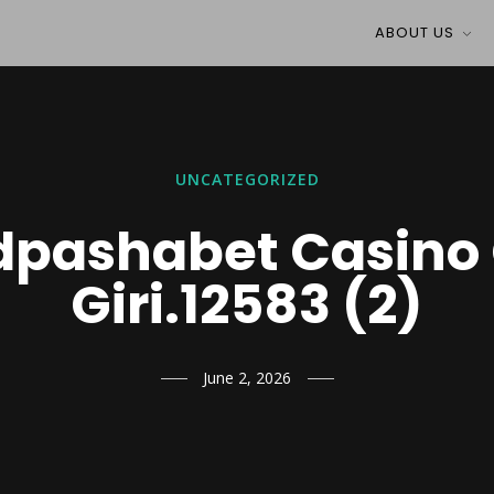
ABOUT US
UNCATEGORIZED
pashabet Casino 
Giri.12583 (2)
June 2, 2026