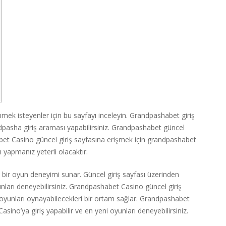
nmek isteyenler için bu sayfayı inceleyin. Grandpashabet giriş
dpasha giriş araması yapabilirsiniz. Grandpashabet güncel
bet Casino güncel giriş sayfasına erişmek için grandpashabet
yapmanız yeterli olacaktır.
 bir oyun deneyimi sunar. Güncel giriş sayfası üzerinden
nları deneyebilirsiniz. Grandpashabet Casino güncel giriş
de oyunları oynayabilecekleri bir ortam sağlar. Grandpashabet
ino’ya giriş yapabilir ve en yeni oyunları deneyebilirsiniz.