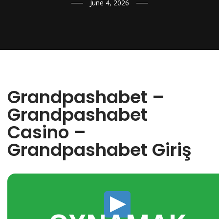
June 4, 2026
Grandpashabet –
Grandpashabet
Casino –
Grandpashabet Giriş