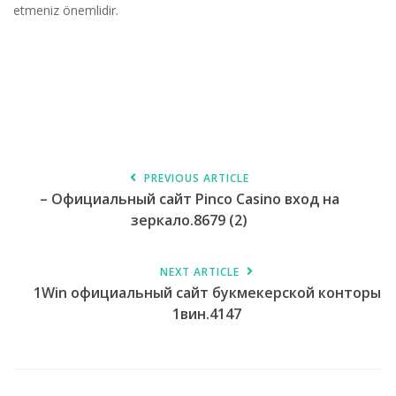
etmeniz önemlidir.
PREVIOUS ARTICLE
– Официальный сайт Pinco Casino вход на
зеркало.8679 (2)
NEXT ARTICLE
1Win официальный сайт букмекерской конторы
1вин.4147