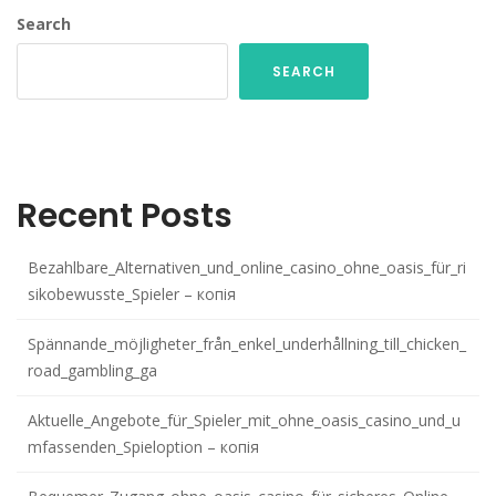
Search
SEARCH
Recent Posts
Bezahlbare_Alternativen_und_online_casino_ohne_oasis_für_ri
sikobewusste_Spieler – копія
Spännande_möjligheter_från_enkel_underhållning_till_chicken_
road_gambling_ga
Aktuelle_Angebote_für_Spieler_mit_ohne_oasis_casino_und_u
mfassenden_Spieloption – копія