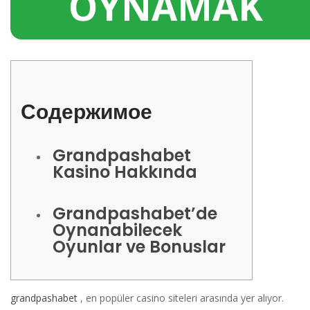
OYNAMAK
Содержимое
Grandpashabet
Kasino Hakkında
Grandpashabet’de
Oynanabilecek
Oyunlar ve Bonuslar
grandpashabet
, en popüler casino siteleri arasında yer alıyor.