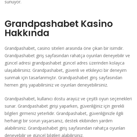
sunuyor.
Grandpashabet Kasino
Hakkında
Grandpashabet, casino siteleri arasında öne çıkan bir isimdir.
Grandpashabet giriş sayfasından rahatça oyunları deneyebilir ve
güncel adresi grandpashabet güncel adres üzerinden kolayca
ulaşabilirsiniz. Grandpashabet, güvenli ve etkileyici bir deneyim
sunmak için tasarlanmıştır. Grandpashabet giriş sayfasından
hemen giriş yapabilirsiniz ve oyunları deneyebilirsiniz.
Grandpashabet, kullanıcı dostu arayüz ve çeşitli oyun seçenekleri
sunar. Grandpashabet girişi yaparken, güvenliğiniz için gerekli
bilgileri girmeniz yeterlidir. Grandpashabet, güvenliğinizle ilgili
herhangi bir sorun yaşarsanız, destek ekibinden yardım
alabilirsiniz. Grandpashabet giriş sayfasından rahatça oyunları
deneyebilir ve güncel bilgileri alabilirsiniz.