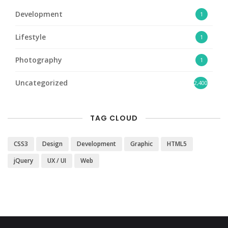
Development
1
Lifestyle
1
Photography
1
Uncategorized
2,400
TAG CLOUD
CSS3
Design
Development
Graphic
HTML5
jQuery
UX / UI
Web