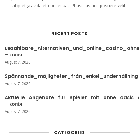
aliquet gravida et consequat. Phasellus nec posuere velit.
RECENT POSTS
Bezahlbare_Alternativen_und_online_casino_ohne
– копія
August 7, 2026
Spännande_möjligheter_från_enkel_underhållnin
August 7, 2026
Aktuelle_Angebote_für_Spieler_mit_ohne_oasis_
– копія
August 7, 2026
CATEGORIES