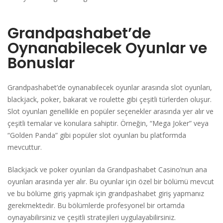
Grandpashabet’de
Oynanabilecek Oyunlar ve
Bonuslar
Grandpashabet’de oynanabilecek oyunlar arasında slot oyunları,
blackjack, poker, bakarat ve roulette gibi çeşitli türlerden oluşur.
Slot oyunları genellikle en popüler seçenekler arasında yer alır ve
çeşitli temalar ve konulara sahiptir. Örneğin, “Mega Joker” veya
“Golden Panda” gibi popüler slot oyunları bu platformda
mevcuttur.
Blackjack ve poker oyunları da Grandpashabet Casino’nun ana
oyunları arasında yer alır. Bu oyunlar için özel bir bölümü mevcut
ve bu bölüme giriş yapmak için grandpashabet giriş yapmanız
gerekmektedir. Bu bölümlerde profesyonel bir ortamda
oynayabilirsiniz ve çeşitli stratejileri uygulayabilirsiniz.