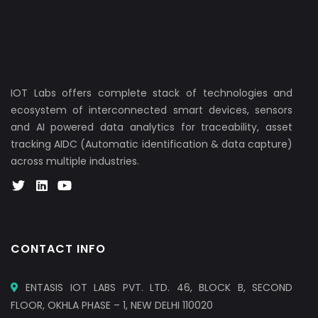
IOT Labs offers complete stack of technologies and
ecosystem of interconnected smart devices, sensors
and AI powered data analytics for traceability, asset
tracking AIDC (Automatic identification & data capture)
across multiple industries.
CONTACT INFO
ENTASIS IOT LABS PVT. LTD. 46, BLOCK B, SECOND
FLOOR, OKHLA PHASE – 1, NEW DELHI 110020