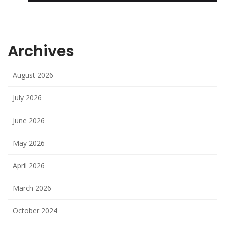
Archives
August 2026
July 2026
June 2026
May 2026
April 2026
March 2026
October 2024