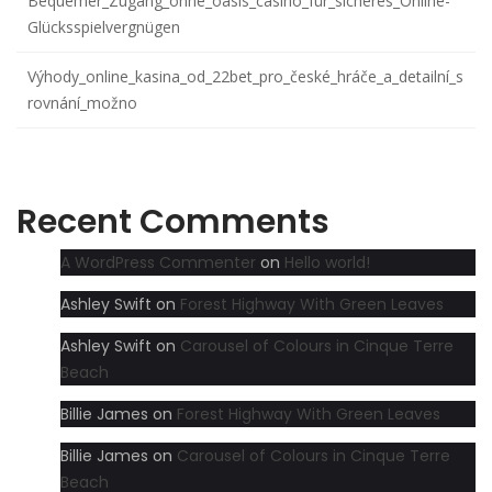
Bequemer_Zugang_ohne_oasis_casino_für_sicheres_Online-
Glücksspielvergnügen
Výhody_online_kasina_od_22bet_pro_české_hráče_a_detailní_s
rovnání_možno
Recent Comments
A WordPress Commenter
on
Hello world!
Ashley Swift
on
Forest Highway With Green Leaves
Ashley Swift
on
Carousel of Colours in Cinque Terre
Beach
Billie James
on
Forest Highway With Green Leaves
Billie James
on
Carousel of Colours in Cinque Terre
Beach