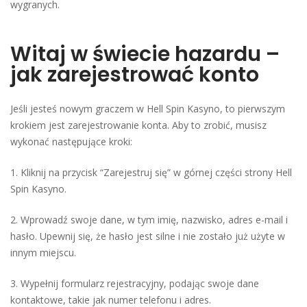
wygranych.
Witaj w świecie hazardu –
jak zarejestrować konto
Jeśli jesteś nowym graczem w Hell Spin Kasyno, to pierwszym
krokiem jest zarejestrowanie konta. Aby to zrobić, musisz
wykonać następujące kroki:
1. Kliknij na przycisk “Zarejestruj się” w górnej części strony Hell
Spin Kasyno.
2. Wprowadź swoje dane, w tym imię, nazwisko, adres e-mail i
hasło. Upewnij się, że hasło jest silne i nie zostało już użyte w
innym miejscu.
3. Wypełnij formularz rejestracyjny, podając swoje dane
kontaktowe, takie jak numer telefonu i adres.