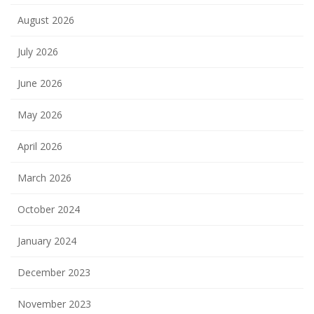
August 2026
July 2026
June 2026
May 2026
April 2026
March 2026
October 2024
January 2024
December 2023
November 2023