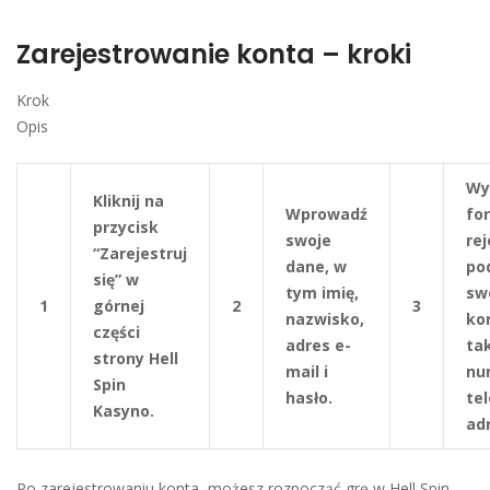
Zarejestrowanie konta – kroki
Krok
Opis
Wy
Kliknij na
Wprowadź
fo
przycisk
swoje
rej
“Zarejestruj
dane, w
po
się” w
tym imię,
sw
1
górnej
2
3
nazwisko,
ko
części
adres e-
tak
strony Hell
mail i
nu
Spin
hasło.
tel
Kasyno.
ad
Po zarejestrowaniu konta, możesz rozpocząć grę w Hell Spin