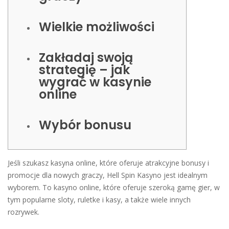
Wielkie możliwości
Zakładaj swoją
strategię – jak
wygrać w kasynie
online
Wybór bonusu
Jeśli szukasz kasyna online, które oferuje atrakcyjne bonusy i
promocje dla nowych graczy, Hell Spin Kasyno jest idealnym
wyborem. To kasyno online, które oferuje szeroką gamę gier, w
tym popularne sloty, ruletke i kasy, a także wiele innych
rozrywek.