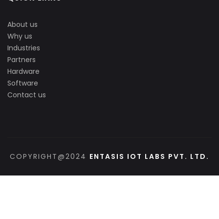
About us
Why us
Industries
Partners
Hardware
Software
Contact us
COPYRIGHT@2024
ENTASIS IOT LABS PVT. LTD.