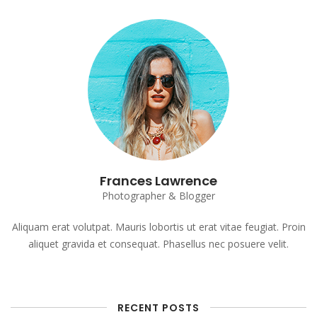
Frances Lawrence
Photographer & Blogger
Aliquam erat volutpat. Mauris lobortis ut erat vitae feugiat. Proin
aliquet gravida et consequat. Phasellus nec posuere velit.
RECENT POSTS