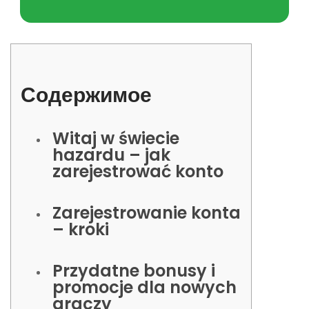
Содержимое
Witaj w świecie
hazardu – jak
zarejestrować konto
Zarejestrowanie konta
– kroki
Przydatne bonusy i
promocje dla nowych
graczy