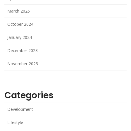
March 2026
October 2024
January 2024
December 2023
November 2023
Categories
Development
Lifestyle