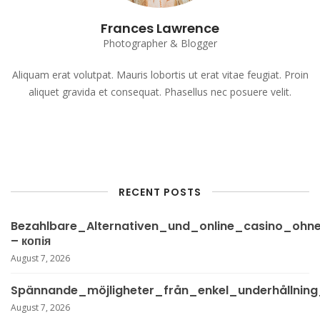
Frances Lawrence
Photographer & Blogger
Aliquam erat volutpat. Mauris lobortis ut erat vitae feugiat. Proin
aliquet gravida et consequat. Phasellus nec posuere velit.
RECENT POSTS
Bezahlbare_Alternativen_und_online_casino_ohne
– копія
August 7, 2026
Spännande_möjligheter_från_enkel_underhållnin
August 7, 2026