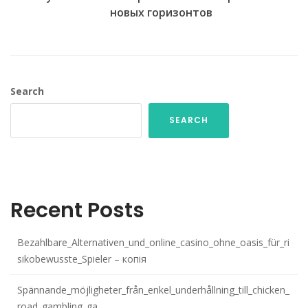
новых горизонтов
Search
SEARCH
Recent Posts
Bezahlbare_Alternativen_und_online_casino_ohne_oasis_für_ri
sikobewusste_Spieler – копія
Spännande_möjligheter_från_enkel_underhållning_till_chicken_
road_gambling_ga