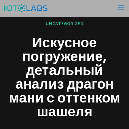
UNCATEGORIZED
Искусное
погружение,
детальный
анализ драгон
мани с оттенком
шашеля