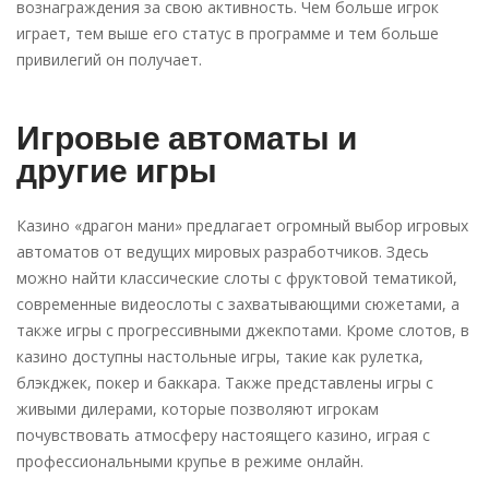
вознаграждения за свою активность. Чем больше игрок
играет, тем выше его статус в программе и тем больше
привилегий он получает.
Игровые автоматы и
другие игры
Казино «драгон мани» предлагает огромный выбор игровых
автоматов от ведущих мировых разработчиков. Здесь
можно найти классические слоты с фруктовой тематикой,
современные видеослоты с захватывающими сюжетами, а
также игры с прогрессивными джекпотами. Кроме слотов, в
казино доступны настольные игры, такие как рулетка,
блэкджек, покер и баккара. Также представлены игры с
живыми дилерами, которые позволяют игрокам
почувствовать атмосферу настоящего казино, играя с
профессиональными крупье в режиме онлайн.