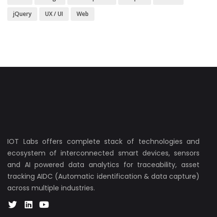
jQuery
UX / UI
Web
IOT Labs offers complete stack of technologies and
ecosystem of interconnected smart devices, sensors
and AI powered data analytics for traceability, asset
tracking AIDC (Automatic identification & data capture)
across multiple industries.