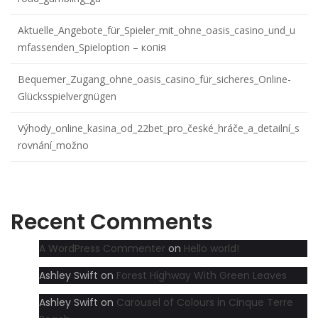
Aktuelle_Angebote_für_Spieler_mit_ohne_oasis_casino_und_u
mfassenden_Spieloption – копія
Bequemer_Zugang_ohne_oasis_casino_für_sicheres_Online-
Glücksspielvergnügen
Výhody_online_kasina_od_22bet_pro_české_hráče_a_detailní_s
rovnání_možno
Recent Comments
A WordPress Commenter
on
Hello world!
Ashley Swift
on
Forest Highway With Green Leaves
Ashley Swift
on
Carousel of Colours in Cinque Terre