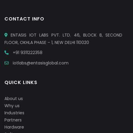
CONTACT INFO
ENTASIS IOT LABS PVT. LTD. 46, BLOCK B, SECOND
FLOOR, OKHLA PHASE – 1, NEW DELHI 110020
+91 9311222358
iotlabs@entasisglobal.com
QUICK LINKS
About us
Why us
Industries
Partners
Hardware