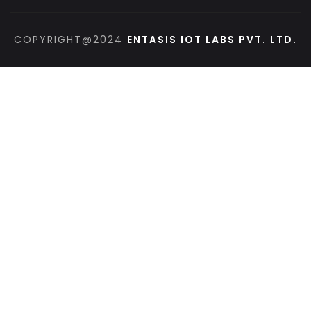
COPYRIGHT@2024
ENTASIS IOT LABS PVT. LTD.