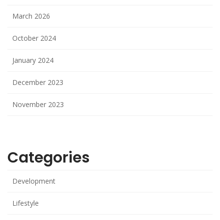
March 2026
October 2024
January 2024
December 2023
November 2023
Categories
Development
Lifestyle