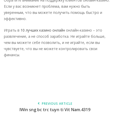
Обратите внимание на поддержку клиентов онлайн-казино.
Если у вас возникнет проблема, вам нужно быть
уверенным, что вы можете получить помощь быстро и
эффективно.
Играть в
10 лучших казино онлайн
онлайн-казино – это
развлечение, а не способ заработка. Не играйте больше,
чем вы можете себе позволить, и не играйте, если вы
чувствуете, что вы не можете контролировать свои
финансы.
PREVIOUS ARTICLE
IWin sng bc trc tuyn ti Vit Nam.4319