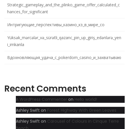
Strategic_gameplay_and_the_plinko_game_offer_calculated_c
hances_for_significant
Интригующие_перспективы_казино_кз_в_мире_со
Yüksək_mərcələr_və_sürətli_qazanc_pin_up_giriş_edənlərə_yen
i_imkanla
Вдохновляющая_удача_с_pokerdom_casino_и_захватываю
Recent Comments
A WordPress Commenter
on
Hello world!
Ashley Swift
on
Forest Highway With Green Leaves
Ashley Swift
on
Carousel of Colours in Cinque Terre
Beach