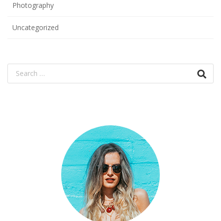
Photography
Uncategorized