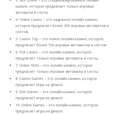
3. Slot Online – это специализированное онлайн-
казино, которое предлагает только игровые
автоматы и слоты.
4. Online Casino – это надежное онлайн-казино,
которое предлагает более 200 игровых автоматов и
слотов.
5. Casino Top – это новое онлайн-казино, которое
предлагает более 100 игровых автоматов и слотов.
6. Slot Casino – это онлайн-казино, которое
предлагает только игровые автоматы и слоты.
7. Online Slots – это онлайн-казино, которое
предлагает только игровые автоматы и слоты.
8. Casino Games – это онлайн-казино, которое
предлагает игры на деньги.
9. Slot Games – это онлайн-казино, которое
предлагает игры на деньги.
10. Online Games – это онлайн-казино, которое
предлагает игры на деньги.