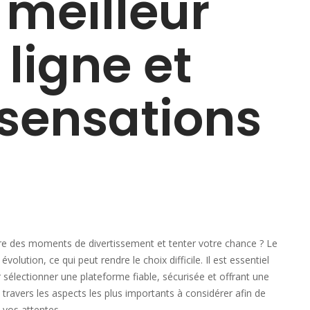
 meilleur
 ligne et
 sensations
re des moments de divertissement et tenter votre chance ? Le
lution, ce qui peut rendre le choix difficile. Il est essentiel
sélectionner une plateforme fiable, sécurisée et offrant une
 travers les aspects les plus importants à considérer afin de
 vos attentes.