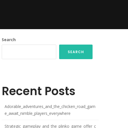
Search
SEARCH
Recent Posts
Adorable_adventures_and_the_chicken_road_gam
e_await_nimble_players_everywhere
Strategic_gameplay_and_the_plinko_game_offer_c