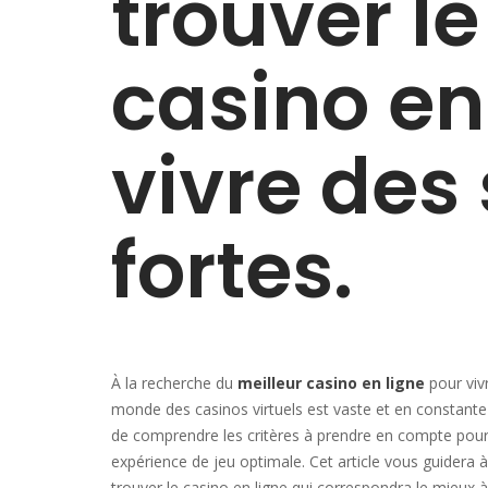
trouver le
casino en
vivre des
fortes.
À la recherche du
meilleur casino en ligne
pour viv
monde des casinos virtuels est vaste et en constante évo
de comprendre les critères à prendre en compte pour 
expérience de jeu optimale. Cet article vous guidera à
trouver le casino en ligne qui correspondra le mieux à