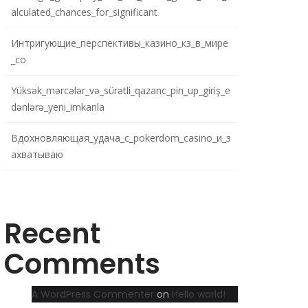
alculated_chances_for_significant
Интригующие_перспективы_казино_кз_в_мире
_со
Yüksək_mərcələr_və_sürətli_qazanc_pin_up_giriş_e
dənlərə_yeni_imkanla
Вдохновляющая_удача_с_pokerdom_casino_и_з
ахватываю
Recent
Comments
A WordPress Commenter
on
Hello world!