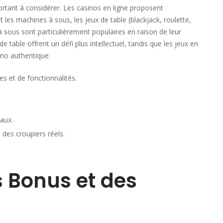
ortant à considérer. Les casinos en ligne proposent
es machines à sous, les jeux de table (blackjack, roulette,
à sous sont particulièrement populaires en raison de leur
e table offrent un défi plus intellectuel, tandis que les jeux en
ino authentique.
s et de fonctionnalités.
eaux.
 des croupiers réels.
 Bonus et des