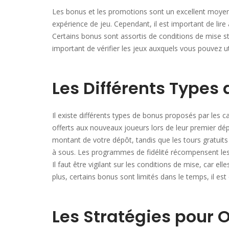
Les bonus et les promotions sont un excellent moye
expérience de jeu. Cependant, il est important de lire 
Certains bonus sont assortis de conditions de mise stri
important de vérifier les jeux auxquels vous pouvez ut
Les Différents Types
Il existe différents types de bonus proposés par les
offerts aux nouveaux joueurs lors de leur premier dé
montant de votre dépôt, tandis que les tours gratuit
à sous. Les programmes de fidélité récompensent les 
Il faut être vigilant sur les conditions de mise, car el
plus, certains bonus sont limités dans le temps, il est 
Les Stratégies pour O