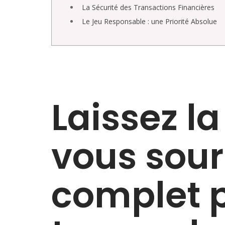
La Sécurité des Transactions Financières
Le Jeu Responsable : une Priorité Absolue
Laissez l
vous souri
complet 