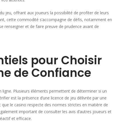
du jeu, offrant aux joueurs la possibilité de profiter de leurs
ndant, cette commodité s’accompagne de défis, notamment en
e se renseigner et de faire preuve de prudence avant de
ntiels pour Choisir
ne de Confiance
 en ligne. Plusieurs éléments permettent de déterminer si un
ifier est la présence d’une licence de jeu délivrée par une
it que le casino respecte des normes strictes en matière de
 également important de consulter les avis d’autres joueurs et
éactif et efficace.