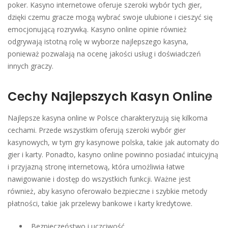
poker. Kasyno internetowe oferuje szeroki wybór tych gier,
dzięki czemu gracze mogą wybrać swoje ulubione i cieszyć się
emocjonującą rozrywką. Kasyno online opinie również
odgrywają istotną rolę w wyborze najlepszego kasyna,
ponieważ pozwalają na ocenę jakości usług i doświadczeń
innych graczy.
Cechy Najlepszych Kasyn Online
Najlepsze kasyna online w Polsce charakteryzują się kilkoma
cechami. Przede wszystkim oferują szeroki wybór gier
kasynowych, w tym gry kasynowe polska, takie jak automaty do
gier i karty. Ponadto, kasyno online powinno posiadać intuicyjną
i przyjazną stronę internetową, która umożliwia łatwe
nawigowanie i dostęp do wszystkich funkcji. Ważne jest
również, aby kasyno oferowało bezpieczne i szybkie metody
płatności, takie jak przelewy bankowe i karty kredytowe.
Bezpieczeństwo i uczciwość