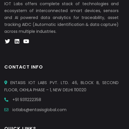
IOT Labs offers complete stack of technologies and
ecosystem of interconnected smart devices, sensors
and AI powered data analytics for traceability, asset
tracking AIDC (Automatic identification & data capture)
across multiple industries.
CONTACT INFO
ENTASIS IOT LABS PVT. LTD. 46, BLOCK B, SECOND
FLOOR, OKHLA PHASE – 1, NEW DELHI 110020
+91 9311222358
iotlabs@entasisglobal.com
QUICK LINKS