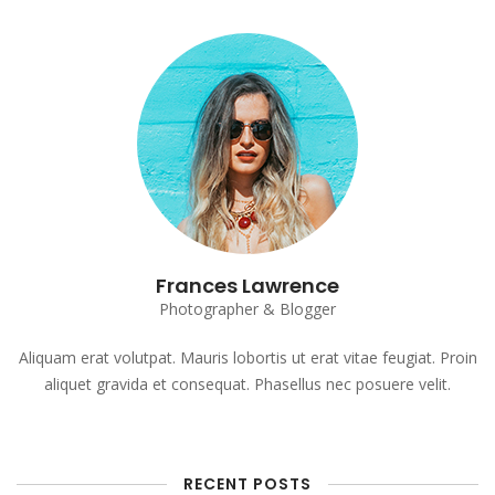
Frances Lawrence
Photographer & Blogger
Aliquam erat volutpat. Mauris lobortis ut erat vitae feugiat. Proin
aliquet gravida et consequat. Phasellus nec posuere velit.
RECENT POSTS