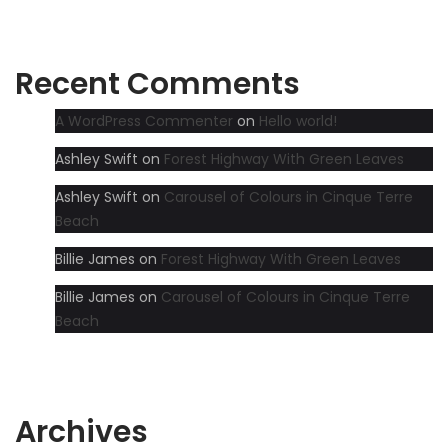
Recent Comments
A WordPress Commenter
on
Hello world!
Ashley Swift
on
Forest Highway With Green Leaves
Ashley Swift
on
Carousel of Colours in Cinque Terre
Beach
Billie James
on
Forest Highway With Green Leaves
Billie James
on
Carousel of Colours in Cinque Terre
Beach
Archives