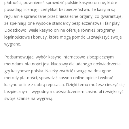
płatności, powinieneś sprawdzić polskie kasyno online, które
posiadają licencję i certyfikat bezpieczeństwa. Te kasyna są
regularnie sprawdzane przez niezależne organy, co gwarantuje,
że spełniają one wysokie standardy bezpieczeństwa i fair play.
Dodatkowo, wiele kasyno online oferuje również programy
lojalnościowe i bonusy, które mogą pomóc Ci zwiększyć swoje
wygrane.
Podsumowując, wybór kasyno internetowe z bezpiecznymi
metodami płatności jest kluczowy dla udanego doświadczenia
gry kasynowe polska. Należy zwrócić uwagę na dostępne
metody płatności, sprawdzić kasyno online opinie i wybrać
kasyno online z dobrą reputacją. Dzięki temu możesz cieszyć się
bezpiecznym i wygodnym doświadczeniem casino pl i zwiększyć
swoje szanse na wygraną.