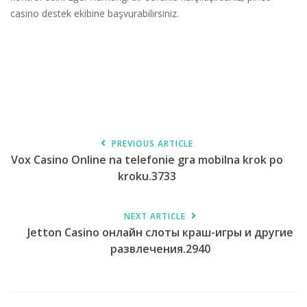
casino destek ekibine başvurabilirsiniz.
PREVIOUS ARTICLE
Vox Casino Online na telefonie gra mobilna krok po
kroku.3733
NEXT ARTICLE
Jetton Casino онлайн слоты краш-игры и другие
развлечения.2940