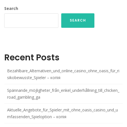
Search
SEARCH
Recent Posts
Bezahlbare_Alternativen_und_online_casino_ohne_oasis_für_ri
sikobewusste_Spieler – копія
Spännande_möjligheter_från_enkel_underhållning_till_chicken_
road_gambling_ga
Aktuelle_Angebote_für_Spieler_mit_ohne_oasis_casino_und_u
mfassenden_Spieloption – копія