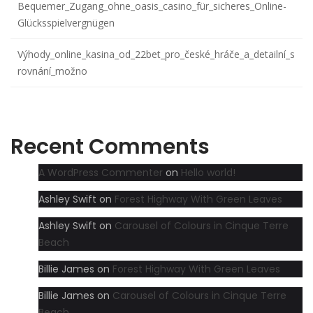
Bequemer_Zugang_ohne_oasis_casino_für_sicheres_Online-
Glücksspielvergnügen
Výhody_online_kasina_od_22bet_pro_české_hráče_a_detailní_s
rovnání_možno
Recent Comments
A WordPress Commenter
on
Hello world!
Ashley Swift
on
Forest Highway With Green Leaves
Ashley Swift
on
Carousel of Colours in Cinque Terre
Beach
Billie James
on
Forest Highway With Green Leaves
Billie James
on
Carousel of Colours in Cinque Terre
Beach