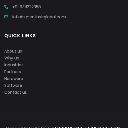
+91 9311222358
iotlabs@entasisglobal.com
QUICK LINKS
About us
Why us
Industries
Partners
Hardware
Software
Contact us