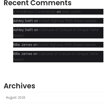
Recent Comments
A WordPress Commenter
on
Hello world!
Ashley Swift
on
Forest Highway With Green Leaves
Ashley Swift
on
Carousel of Colours in Cinque Terre
Beach
Billie James
on
Forest Highway With Green Leaves
Billie James
on
Carousel of Colours in Cinque Terre
Beach
Archives
August 2026