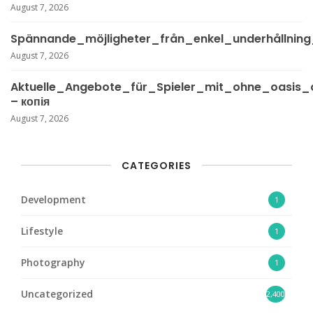
August 7, 2026
Spännande_möjligheter_från_enkel_underhållnin
August 7, 2026
Aktuelle_Angebote_für_Spieler_mit_ohne_oasis_
– копія
August 7, 2026
CATEGORIES
Development
1
Lifestyle
1
Photography
1
Uncategorized
2,400