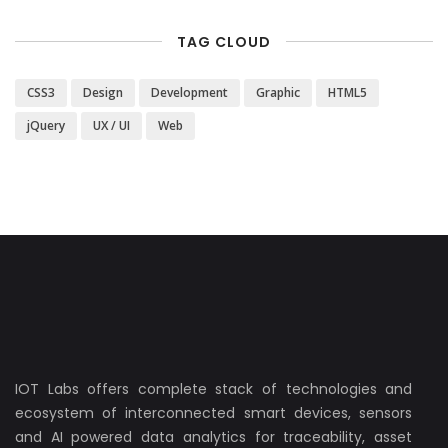
TAG CLOUD
CSS3
Design
Development
Graphic
HTML5
jQuery
UX / UI
Web
IOT Labs offers complete stack of technologies and
ecosystem of interconnected smart devices, sensors
and AI powered data analytics for traceability, asset