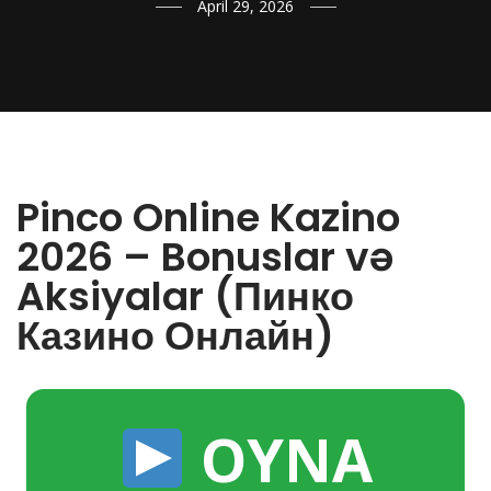
April 29, 2026
Pinco Online Kazino
2026 – Bonuslar və
Aksiyalar (Пинко
Казино Онлайн)
OYNA