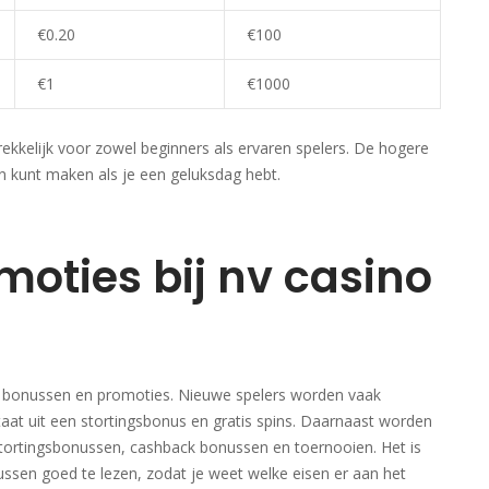
€0.20
€100
€1
€1000
trekkelijk voor zowel beginners als ervaren spelers. De hogere
en kunt maken als je een geluksdag hebt.
oties bij nv casino
ke bonussen en promoties. Nieuwe spelers worden vaak
at uit een stortingsbonus en gratis spins. Daarnaast worden
tortingsbonussen, cashback bonussen en toernooien. Het is
sen goed te lezen, zodat je weet welke eisen er aan het