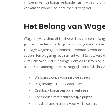
vrijspelen van de bonus verbonden zijn. nv casino onli
Winkansen worden op deze manier vergroot.
Het Belang van Wage
Wagering vereisten, of inzetvereisten, zijn een belan
je moet inzetten voordat je het bonusgeld en de eve
Een lage wagering requirement is voordelig voor de s
spelen. Een wagering requirement van 35x betekent d
kunt uitbetalen. Het is belangrijk om op te letten op
aangezien sommige games mogelijk niet of slechts v
Welkomstbonus voor nieuwe spelers
Regelmatige stortingsbonussen
Cashback bonussen op je verliezen
Toernooien met aantrekkelijke prijzen
Loyaliteitsprogramma voor vaste spelers