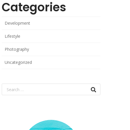
Categories
Development
Lifestyle
Photography
Uncategorized