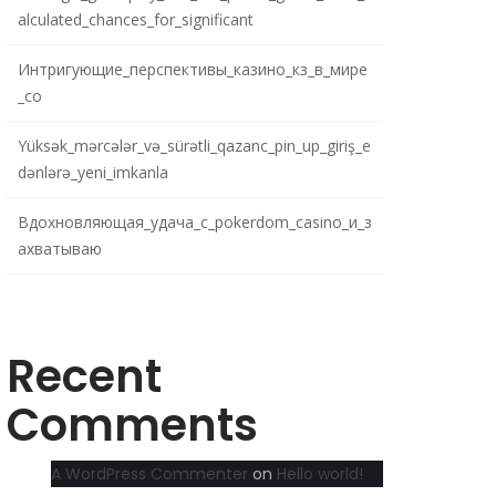
alculated_chances_for_significant
Интригующие_перспективы_казино_кз_в_мире
_со
Yüksək_mərcələr_və_sürətli_qazanc_pin_up_giriş_e
dənlərə_yeni_imkanla
Вдохновляющая_удача_с_pokerdom_casino_и_з
ахватываю
Recent
Comments
A WordPress Commenter
on
Hello world!