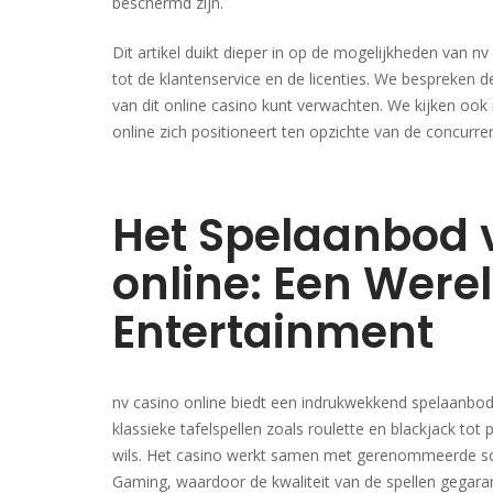
beschermd zijn.
Dit artikel duikt dieper in op de mogelijkheden van 
tot de klantenservice en de licenties. We bespreken d
van dit online casino kunt verwachten. We kijken ook 
online zich positioneert ten opzichte van de concurren
Het Spelaanbod 
online: Een Were
Entertainment
nv casino online biedt een indrukwekkend spelaanbod
klassieke tafelspellen zoals roulette en blackjack tot 
wils. Het casino werkt samen met gerenommeerde so
Gaming, waardoor de kwaliteit van de spellen gegaran