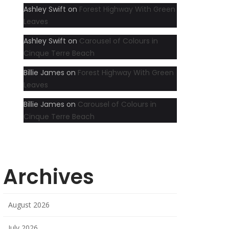
Ashley Swift
on
Forest Highway With Green
Leaves
Ashley Swift
on
Carousel of Colours in
Cinque Terre Beach
Billie James
on
Forest Highway With Green
Leaves
Billie James
on
Carousel of Colours in
Cinque Terre Beach
Archives
August 2026
July 2026