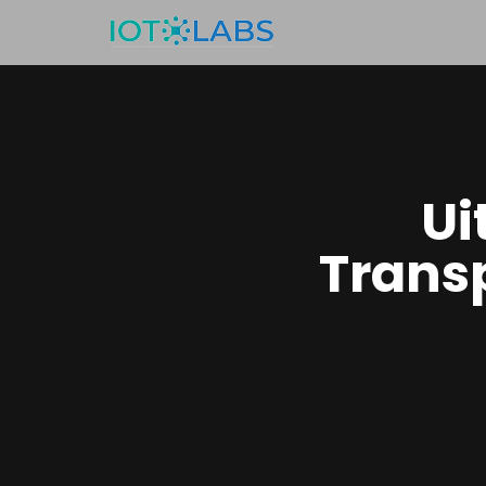
Ui
Trans