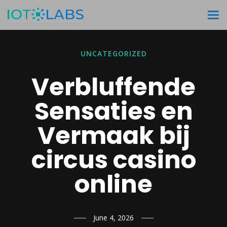
UNCATEGORIZED
Verbluffende
Sensaties en
Vermaak bij
circus casino
online
June 4, 2026