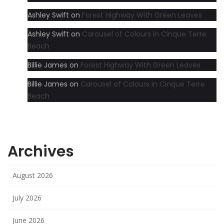
Ashley Swift
on
Forest Highway With Green Leaves
Ashley Swift
on
Carousel of Colours in Cinque Terre
Beach
Billie James
on
Forest Highway With Green Leaves
Billie James
on
Carousel of Colours in Cinque Terre
Beach
Archives
August 2026
July 2026
June 2026