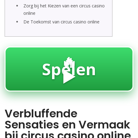
Zorg bij het Kiezen van een circus casino
online
De Toekomst van circus casino online
🔥
Spelen
▶️
Verbluffende
Sensaties en Vermaak
bij circus casino online