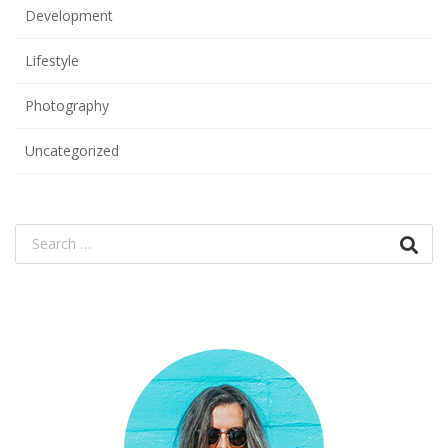
Development
Lifestyle
Photography
Uncategorized