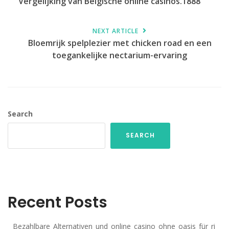
Vergelijking van Belgische online casinos.1888
NEXT ARTICLE
Bloemrijk spelplezier met chicken road en een
toegankelijke nectarium-ervaring
Search
SEARCH
Recent Posts
Bezahlbare_Alternativen_und_online_casino_ohne_oasis_für_ri