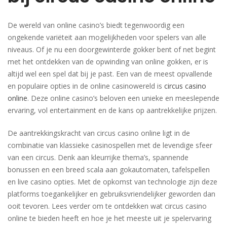
De wereld van online casino’s biedt tegenwoordig een
ongekende variëteit aan mogelijkheden voor spelers van alle
niveaus. Of je nu een doorgewinterde gokker bent of net begint
met het ontdekken van de opwinding van online gokken, er is
altijd wel een spel dat bij je past. Een van de meest opvallende
en populaire opties in de online casinowereld is
circus casino
online
. Deze online casino’s beloven een unieke en meeslepende
ervaring, vol entertainment en de kans op aantrekkelijke prijzen.
De aantrekkingskracht van circus casino online ligt in de
combinatie van klassieke casinospellen met de levendige sfeer
van een circus. Denk aan kleurrijke thema’s, spannende
bonussen en een breed scala aan gokautomaten, tafelspellen
en live casino opties. Met de opkomst van technologie zijn deze
platforms toegankelijker en gebruiksvriendelijker geworden dan
ooit tevoren. Lees verder om te ontdekken wat circus casino
online te bieden heeft en hoe je het meeste uit je spelervaring