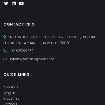
CONTACT INFO
ENTASIS IOT LABS PVT. LTD. 46, BLOCK B, SECOND
FLOOR, OKHLA PHASE – 1, NEW DELHI 110020
+91 9311222358
iotlabs@entasisglobal.com
QUICK LINKS
About us
Why us
Industries
Partners