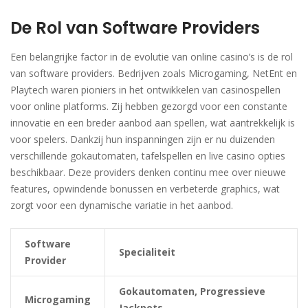
De Rol van Software Providers
Een belangrijke factor in de evolutie van online casino’s is de rol
van software providers. Bedrijven zoals Microgaming, NetEnt en
Playtech waren pioniers in het ontwikkelen van casinospellen
voor online platforms. Zij hebben gezorgd voor een constante
innovatie en een breder aanbod aan spellen, wat aantrekkelijk is
voor spelers. Dankzij hun inspanningen zijn er nu duizenden
verschillende gokautomaten, tafelspellen en live casino opties
beschikbaar. Deze providers denken continu mee over nieuwe
features, opwindende bonussen en verbeterde graphics, wat
zorgt voor een dynamische variatie in het aanbod.
Software
Specialiteit
Provider
Gokautomaten, Progressieve
Microgaming
Jackpots