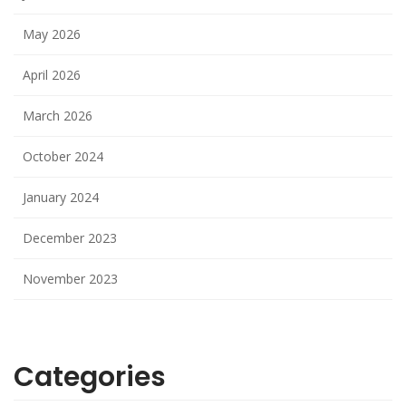
May 2026
April 2026
March 2026
October 2024
January 2024
December 2023
November 2023
Categories