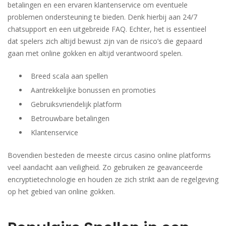
betalingen en een ervaren klantenservice om eventuele
problemen ondersteuning te bieden. Denk hierbij aan 24/7
chatsupport en een uitgebreide FAQ. Echter, het is essentieel
dat spelers zich altijd bewust zijn van de risico’s die gepaard
gaan met online gokken en altijd verantwoord spelen.
Breed scala aan spellen
Aantrekkelijke bonussen en promoties
Gebruiksvriendelijk platform
Betrouwbare betalingen
Klantenservice
Bovendien besteden de meeste circus casino online platforms
veel aandacht aan veiligheid. Zo gebruiken ze geavanceerde
encryptietechnologie en houden ze zich strikt aan de regelgeving
op het gebied van online gokken.