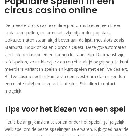
Populaire Spellen in een
circus casino online
De meeste circus casino online platforms bieden een breed
scala aan spellen, maar enkele zijn bijzonder populair.
Gokautomaten staan altijd bovenaan de lijst, met slots zoals
Starburst, Book of Ra en Gonzo’s Quest. Deze gokautomaten
zijn leuk om te spelen en kunnen lucratief zijn. Daarnaast zijn
tafelspellen, zoals blackjack en roulette altijd begrippen. Je kunt
meerdere varianten spelen en kunt spelen met een live dealert.
Bij live casino spellen kun je via een livestream claims rondom
een echte tafel met een echte dealer. Er is direct contact
mogelijk.
Tips voor het kiezen van een spel
Het is belangrijk inzicht te tonen onder het spelen gelijk gelijk
welk spel om de beste speelingen te ervaren. Kijk goed naar de