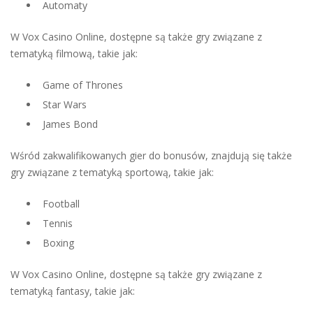
Automaty
W Vox Casino Online, dostępne są także gry związane z
tematyką filmową, takie jak:
Game of Thrones
Star Wars
James Bond
Wśród zakwalifikowanych gier do bonusów, znajdują się także
gry związane z tematyką sportową, takie jak:
Football
Tennis
Boxing
W Vox Casino Online, dostępne są także gry związane z
tematyką fantasy, takie jak: