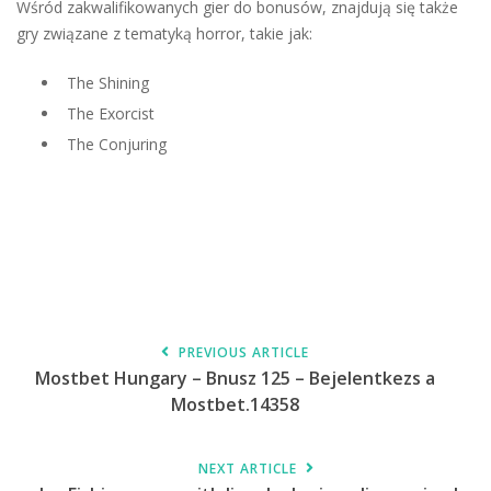
Wśród zakwalifikowanych gier do bonusów, znajdują się także
gry związane z tematyką horror, takie jak:
The Shining
The Exorcist
The Conjuring
PREVIOUS ARTICLE
Mostbet Hungary – Bnusz 125 – Bejelentkezs a
Mostbet.14358
NEXT ARTICLE