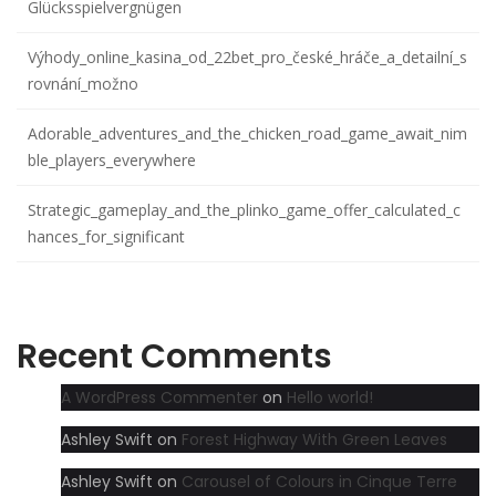
Glücksspielvergnügen
Výhody_online_kasina_od_22bet_pro_české_hráče_a_detailní_s
rovnání_možno
Adorable_adventures_and_the_chicken_road_game_await_nim
ble_players_everywhere
Strategic_gameplay_and_the_plinko_game_offer_calculated_c
hances_for_significant
Recent Comments
A WordPress Commenter
on
Hello world!
Ashley Swift
on
Forest Highway With Green Leaves
Ashley Swift
on
Carousel of Colours in Cinque Terre