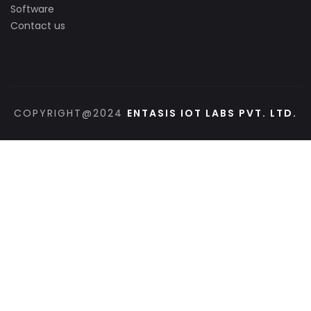
Software
Contact us
COPYRIGHT@2024
ENTASIS IOT LABS PVT. LTD.