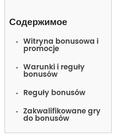
Содержимое
Witryna bonusowa i
promocje
Warunki i reguły
bonusów
Reguły bonusów
Zakwalifikowane gry
do bonusów