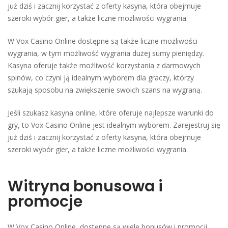
już dziś i zacznij korzystać z oferty kasyna, która obejmuje
szeroki wybór gier, a także liczne możliwości wygrania.
W Vox Casino Online dostępne są także liczne możliwości
wygrania, w tym możliwość wygrania dużej sumy pieniędzy.
Kasyna oferuje także możliwość korzystania z darmowych
spinów, co czyni ją idealnym wyborem dla graczy, którzy
szukają sposobu na zwiększenie swoich szans na wygraną.
Jeśli szukasz kasyna online, które oferuje najlepsze warunki do
gry, to Vox Casino Online jest idealnym wyborem. Zarejestruj się
już dziś i zacznij korzystać z oferty kasyna, która obejmuje
szeroki wybór gier, a także liczne możliwości wygrania.
Witryna bonusowa i
promocje
W Vox Casino Online, dostępne są wiele bonusów i promocji,