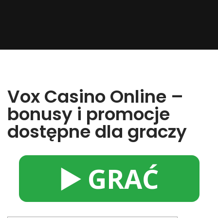
Vox Casino Online –
bonusy i promocje
dostępne dla graczy
▶️ GRAĆ