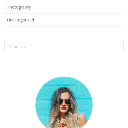
Photography
Uncategorized