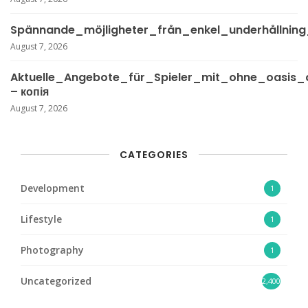
Spännande_möjligheter_från_enkel_underhållnin
August 7, 2026
Aktuelle_Angebote_für_Spieler_mit_ohne_oasis_
– копія
August 7, 2026
CATEGORIES
Development
1
Lifestyle
1
Photography
1
Uncategorized
2,400