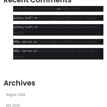
A WordPress Commenter
on
Hello world!
Ashley Swift
on
Forest Highway With Green Leaves
Ashley Swift
on
Carousel of Colours in Cinque Terre
Beach
Billie James
on
Forest Highway With Green Leaves
Billie James
on
Carousel of Colours in Cinque Terre
Beach
Archives
August 2026
July 2026