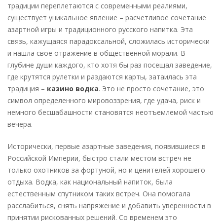
традиции переплетаются с современными реалиями,
существует уникальное явление – расчетливое сочетание
азартной игры и традиционного русского напитка. Эта
связь, кажущаяся парадоксальной, сложилась исторически
и нашла свое отражение в общественной морали. В
глубине души каждого, кто хотя бы раз посещал заведение,
где крутятся рулетки и раздаются карты, затаилась эта
традиция –
казино водка
. Это не просто сочетание, это
символ определенного мировоззрения, где удача, риск и
немного бесшабашности становятся неотъемлемой частью
вечера.
Исторически, первые азартные заведения, появившиеся в
Российской Империи, быстро стали местом встреч не
только охотников за фортуной, но и ценителей хорошего
отдыха. Водка, как национальный напиток, была
естественным спутником таких встреч. Она помогала
расслабиться, снять напряжение и добавить уверенности в
принятии рискованных решений. Со временем это