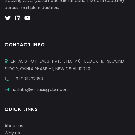
tracking AIDC (Automatic identification & data capture)
across multiple industries.
CONTACT INFO
ENTASIS IOT LABS PVT. LTD. 46, BLOCK B, SECOND
FLOOR, OKHLA PHASE – 1, NEW DELHI 110020
+91 9311222358
iotlabs@entasisglobal.com
QUICK LINKS
About us
Why us