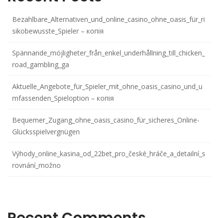
Bezahlbare_Alternativen_und_online_casino_ohne_oasis_für_ri
sikobewusste_Spieler – копія
Spännande_möjligheter_från_enkel_underhållning_till_chicken_
road_gambling_ga
Aktuelle_Angebote_für_Spieler_mit_ohne_oasis_casino_und_u
mfassenden_Spieloption – копія
Bequemer_Zugang_ohne_oasis_casino_für_sicheres_Online-
Glücksspielvergnügen
Výhody_online_kasina_od_22bet_pro_české_hráče_a_detailní_s
rovnání_možno
Recent Comments