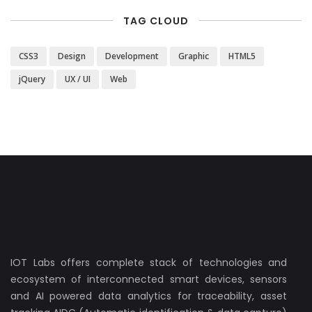
TAG CLOUD
CSS3
Design
Development
Graphic
HTML5
jQuery
UX / UI
Web
IOT Labs offers complete stack of technologies and
ecosystem of interconnected smart devices, sensors
and AI powered data analytics for traceability, asset