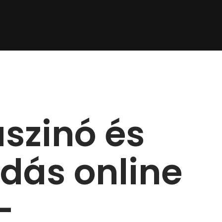
szinó és
dás online
–