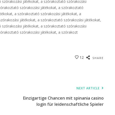
ó szórakozási játékokat, a szórakoztató szórakozási
zórakoztató szórakozási játékokat, a szórakoztató
tékokat, a szórakoztató szórakozási játékokat, a
szórakozási játékokat, a szórakoztató szórakozási játékokat,
ó szórakozási játékokat, a szórakoztató szórakozási
zórakoztató szórakozási játékokat, a szórakozt
12
SHARE
NEXT ARTICLE
Einzigartige Chancen mit spinania casino
login für leidenschaftliche Spieler