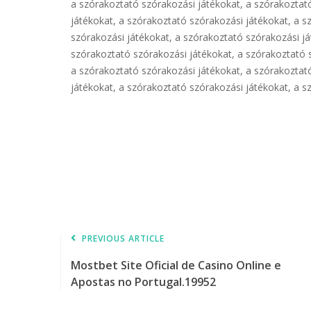
a szórakoztató szórakozási játékokat, a szórakoztat
játékokat, a szórakoztató szórakozási játékokat, a s
szórakozási játékokat, a szórakoztató szórakozási já
szórakoztató szórakozási játékokat, a szórakoztató 
a szórakoztató szórakozási játékokat, a szórakoztat
játékokat, a szórakoztató szórakozási játékokat, a s
PREVIOUS ARTICLE
Mostbet Site Oficial de Casino Online e
Apostas no Portugal.19952