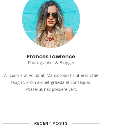
Frances Lawrence
Photographer & Blogger
Aliquam erat volutpat. Mauris lobortis ut erat vitae
feugiat. Proin aliquet gravida et consequat.
Phasellus nec posuere velit.
RECENT POSTS