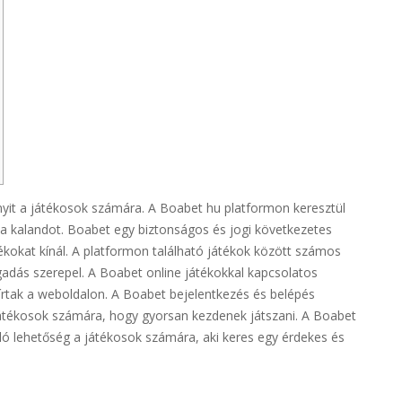
yit a játékosok számára. A Boabet hu platformon keresztül
 a kalandot. Boabet egy biztonságos és jogi következetes
ékokat kínál. A platformon található játékok között számos
ogadás szerepel. A Boabet online játékokkal kapcsolatos
eírtak a weboldalon. A Boabet bejelentkezés és belépés
játékosok számára, hogy gyorsan kezdenek játszani. A Boabet
ló lehetőség a játékosok számára, aki keres egy érdekes és