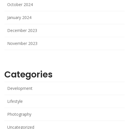
October 2024
January 2024
December 2023
November 2023
Categories
Development
Lifestyle
Photography
Uncategorized