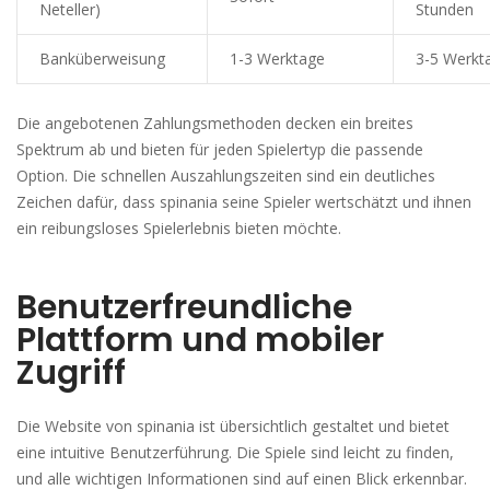
Neteller)
Stunden
Banküberweisung
1-3 Werktage
3-5 Werkt
Die angebotenen Zahlungsmethoden decken ein breites
Spektrum ab und bieten für jeden Spielertyp die passende
Option. Die schnellen Auszahlungszeiten sind ein deutliches
Zeichen dafür, dass spinania seine Spieler wertschätzt und ihnen
ein reibungsloses Spielerlebnis bieten möchte.
Benutzerfreundliche
Plattform und mobiler
Zugriff
Die Website von spinania ist übersichtlich gestaltet und bietet
eine intuitive Benutzerführung. Die Spiele sind leicht zu finden,
und alle wichtigen Informationen sind auf einen Blick erkennbar.