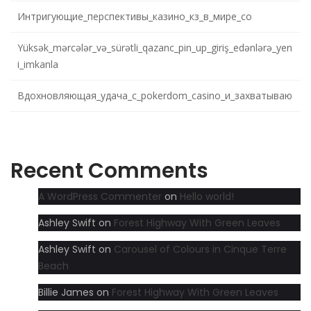
Интригующие_перспективы_казино_кз_в_мире_со
Yüksək_mərcələr_və_sürətli_qazanc_pin_up_giriş_edənlərə_yen
i_imkanla
Вдохновляющая_удача_с_pokerdom_casino_и_захватываю
Recent Comments
A WordPress Commenter
on
Hello world!
Ashley Swift
on
Forest Highway With Green Leaves
Ashley Swift
on
Carousel of Colours in Cinque Terre
Beach
Billie James
on
Forest Highway With Green Leaves