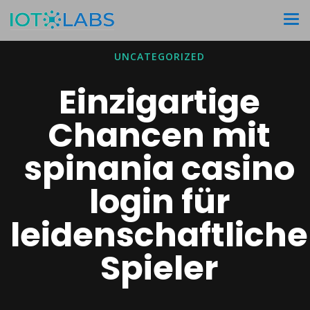
UNCATEGORIZED
Einzigartige
Chancen mit
spinania casino
login für
leidenschaftliche
Spieler