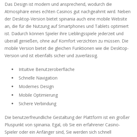
Das Design ist modern und ansprechend, wodurch die
Atmosphäre eines echten Casinos gut nachgeahmt wird. Neben
der Desktop-Version bietet spinania auch eine mobile Website
an, die für die Nutzung auf Smartphones und Tablets optimiert
ist. Dadurch können Spieler ihre Lieblingsspiele jederzeit und
überall genießen, ohne auf Komfort verzichten zu müssen. Die
mobile Version bietet die gleichen Funktionen wie die Desktop-
Version und ist ebenfalls sicher und zuverlässig.
Intuitive Benutzeroberfläche
Schnelle Navigation
Modernes Design
Mobile Optimierung
Sichere Verbindung
Die benutzerfreundliche Gestaltung der Plattform ist ein großer
Pluspunkt von spinania. Egal, ob Sie ein erfahrener Casino-
Spieler oder ein Anfänger sind, Sie werden sich schnell