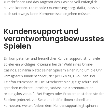
zurechtfinden und das Angebot des Casinos vollumfänglich
nutzen können. Die mobile Optimierung sorgt dafür, dass Sie
auch unterwegs keine Kompromisse eingehen müssen.
Kundensupport und
verantwortungsbewusstes
Spielen
Ein kompetenter und freundlicher Kundensupport ist für viele
Spieler ein wichtiges Kriterium bei der Wahl eines Online-
Casinos. spinania bietet seinen Spielern einen rund um die Uhr
verfügbaren Kundenservice, der per E-Mail, Live-Chat und
Telefon erreichbar ist. Die Mitarbeiter sind gut geschult und
sprechen mehrere Sprachen, sodass die Kommunikation
reibungslos verläuft. Bei Fragen oder Problemen stehen sie den
Spielern jederzeit zur Seite und helfen ihnen schnell und
kompetent weiter. Neben dem Kundensupport legt spinania