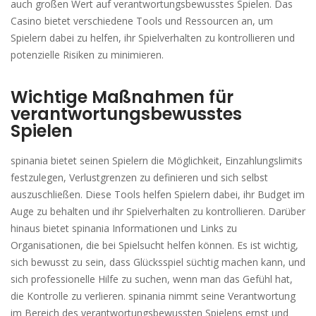
auch großen Wert auf verantwortungsbewusstes Spielen. Das
Casino bietet verschiedene Tools und Ressourcen an, um
Spielern dabei zu helfen, ihr Spielverhalten zu kontrollieren und
potenzielle Risiken zu minimieren.
Wichtige Maßnahmen für
verantwortungsbewusstes
Spielen
spinania bietet seinen Spielern die Möglichkeit, Einzahlungslimits
festzulegen, Verlustgrenzen zu definieren und sich selbst
auszuschließen. Diese Tools helfen Spielern dabei, ihr Budget im
Auge zu behalten und ihr Spielverhalten zu kontrollieren. Darüber
hinaus bietet spinania Informationen und Links zu
Organisationen, die bei Spielsucht helfen können. Es ist wichtig,
sich bewusst zu sein, dass Glücksspiel süchtig machen kann, und
sich professionelle Hilfe zu suchen, wenn man das Gefühl hat,
die Kontrolle zu verlieren. spinania nimmt seine Verantwortung
im Bereich des verantwortungsbewussten Spielens ernst und