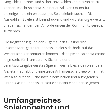
Möglichkeit, schnell und sicher einzuzahlen und auszahlen zu
können, macht spinania zu einer attraktiven Option für
diejenigen, die ein erstklassiges Spielerlebnis suchen. Die
Auswahl an Spielen ist beeindruckend und wird ständig erweitert,
um den sich ändernden Anforderungen der Community gerecht
zu werden.
Die Registrierung und der Zugriff auf das Casino sind
unkompliziert gestaltet, sodass Spieler sich direkt auf das
Wesentliche konzentrieren können – das Spielen. spinania casino
login steht für Transparenz, Sicherheit und
verantwortungsbewusstes Spielen, weshalb es sich von anderen
Anbietern abhebt und eine treue Anhängerschaft gewonnen hat.
Wer also auf der Suche nach einem neuen und aufregenden
Online-Casino-Erlebnis ist, sollte spinania eine Chance geben.
Umfangreiches
Spielangebot und