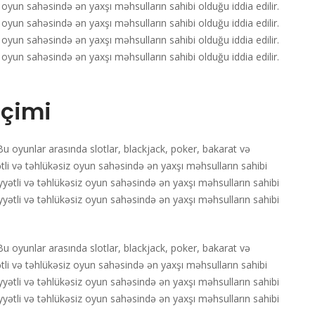
oyun sahəsində ən yaxşı məhsulların sahibi olduğu iddia edilir.
oyun sahəsində ən yaxşı məhsulların sahibi olduğu iddia edilir.
oyun sahəsində ən yaxşı məhsulların sahibi olduğu iddia edilir.
oyun sahəsində ən yaxşı məhsulların sahibi olduğu iddia edilir.
eçimi
Bu oyunlar arasında slotlar, blackjack, poker, bakarat və
ətli və təhlükəsiz oyun sahəsində ən yaxşı məhsulların sahibi
yyətli və təhlükəsiz oyun sahəsində ən yaxşı məhsulların sahibi
yyətli və təhlükəsiz oyun sahəsində ən yaxşı məhsulların sahibi
Bu oyunlar arasında slotlar, blackjack, poker, bakarat və
ətli və təhlükəsiz oyun sahəsində ən yaxşı məhsulların sahibi
yyətli və təhlükəsiz oyun sahəsində ən yaxşı məhsulların sahibi
yyətli və təhlükəsiz oyun sahəsində ən yaxşı məhsulların sahibi