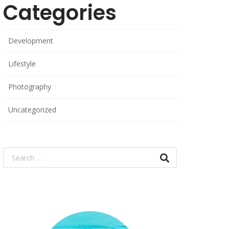
Categories
Development
Lifestyle
Photography
Uncategorized