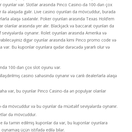
ar oyunlar var. Slotlar arasında Pinco Casino-da 100-dən çox
ar ilə əlaqəda gəlir. Live casino oyunları da mövcuddur, burada
rlarla əlaqə saxlanılır. Poker oyunları arasında Texas Hold’em
olanlar arasında yer alır. Blackjack və baccarat oyunları da
seviyələrdə oynanır. Rolet oyunları arasında Amerika və
abilecəyiniz digər oyunlar arasında kimi Pinco promo code və
a var. Bu kuponlar oyunlara qədər dərəcədə yararlı olur və
ında 100-dən çox slot oyunu var.
laşdırılmış casino sahəsində oynanır və canlı dealerlarla əlaqə
ha var, bu oyunlar Pinco Casino-da ən populyar olanlar
o-da mövcuddur və bu oyunlar də müxtəlif seviyələrdə oynanır.
letlər də mövcuddur.
ilə təmin edilmiş kuponlar da var, bu kuponlar oyunlara
 oynamaq üçün istifadə edilə bilər.