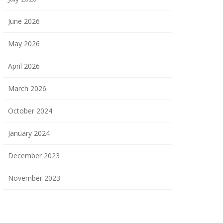
June 2026
May 2026
April 2026
March 2026
October 2024
January 2024
December 2023
November 2023