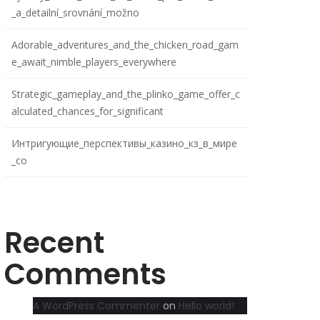
_a_detailní_srovnání_možno
Adorable_adventures_and_the_chicken_road_gam
e_await_nimble_players_everywhere
Strategic_gameplay_and_the_plinko_game_offer_c
alculated_chances_for_significant
Интригующие_перспективы_казино_кз_в_мире
_со
Recent
Comments
A WordPress Commenter
on
Hello world!