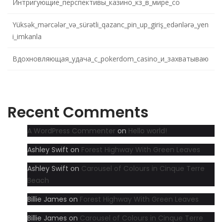
Интригующие_перспективы_казино_кз_в_мире_со
Yüksək_mərcələr_və_sürətli_qazanc_pin_up_giriş_edənlərə_yen
i_imkanla
Вдохновляющая_удача_с_pokerdom_casino_и_захватываю
Recent Comments
A WordPress Commenter
on
Hello world!
Ashley Swift
on
Forest Highway With Green Leaves
Ashley Swift
on
Carousel of Colours in Cinque Terre
Beach
Billie James
on
Forest Highway With Green Leaves
Billie James
on
Carousel of Colours in Cinque Terre