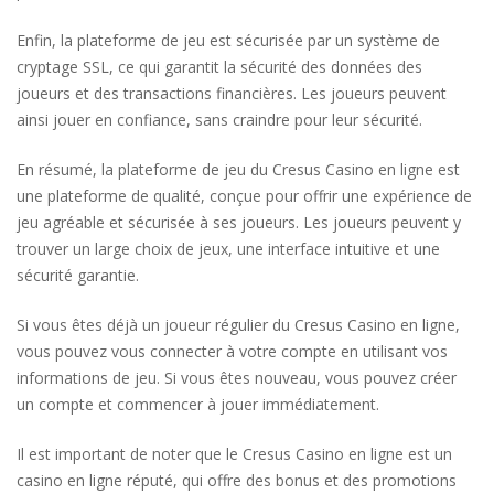
Enfin, la plateforme de jeu est sécurisée par un système de
cryptage SSL, ce qui garantit la sécurité des données des
joueurs et des transactions financières. Les joueurs peuvent
ainsi jouer en confiance, sans craindre pour leur sécurité.
En résumé, la plateforme de jeu du Cresus Casino en ligne est
une plateforme de qualité, conçue pour offrir une expérience de
jeu agréable et sécurisée à ses joueurs. Les joueurs peuvent y
trouver un large choix de jeux, une interface intuitive et une
sécurité garantie.
Si vous êtes déjà un joueur régulier du Cresus Casino en ligne,
vous pouvez vous connecter à votre compte en utilisant vos
informations de jeu. Si vous êtes nouveau, vous pouvez créer
un compte et commencer à jouer immédiatement.
Il est important de noter que le Cresus Casino en ligne est un
casino en ligne réputé, qui offre des bonus et des promotions