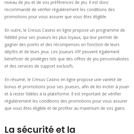
niveau de jeu et de vos préférences de jeu. Il est donc
recommandé de vérifier régulièrement les conditions des
promotions pour vous assurer que vous êtes éligible.
En outre, le Cresus Casino en ligne propose un programme de
fidélité pour ses joueurs les plus loyaux, qui leur permet de
gagner des points et des récompenses en fonction de leurs
dépôts et de leurs jeux. Les joueurs VIP peuvent également
bénéficier de privilèges tels que des offres de jeu personnalisées
et des services de support exclusifs.
En résumé, le Cresus Casino en ligne propose une variété de
bonus et promotions pour ses joueurs, afin de les inciter à jouer
et à rester fidèles à la plateforme. Il est important de vérifier
régulièrement les conditions des promotions pour vous assurer
que vous êtes éligible et de profiter au maximum de vos gains.
La sécurité et la