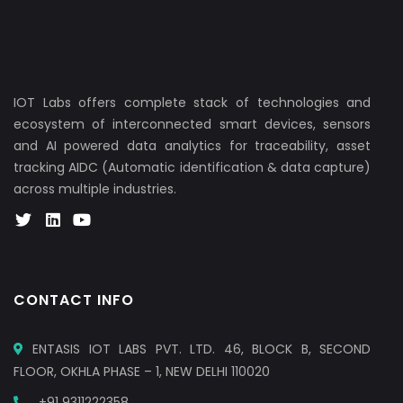
IOT Labs offers complete stack of technologies and
ecosystem of interconnected smart devices, sensors
and AI powered data analytics for traceability, asset
tracking AIDC (Automatic identification & data capture)
across multiple industries.
CONTACT INFO
ENTASIS IOT LABS PVT. LTD. 46, BLOCK B, SECOND
FLOOR, OKHLA PHASE – 1, NEW DELHI 110020
+91 9311222358