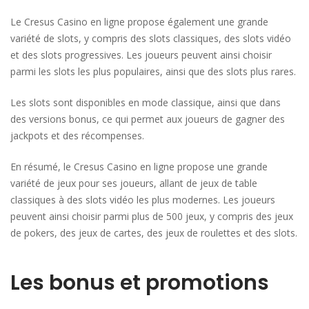
Le Cresus Casino en ligne propose également une grande
variété de slots, y compris des slots classiques, des slots vidéo
et des slots progressives. Les joueurs peuvent ainsi choisir
parmi les slots les plus populaires, ainsi que des slots plus rares.
Les slots sont disponibles en mode classique, ainsi que dans
des versions bonus, ce qui permet aux joueurs de gagner des
jackpots et des récompenses.
En résumé, le Cresus Casino en ligne propose une grande
variété de jeux pour ses joueurs, allant de jeux de table
classiques à des slots vidéo les plus modernes. Les joueurs
peuvent ainsi choisir parmi plus de 500 jeux, y compris des jeux
de pokers, des jeux de cartes, des jeux de roulettes et des slots.
Les bonus et promotions