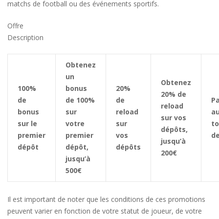
matchs de football ou des événements sportifs.
Offre
Description
Obtenez
un
Obtenez
100%
bonus
20%
20% de
de
de 100%
de
Pa
reload
bonus
sur
reload
a
sur vos
sur le
votre
sur
to
dépôts,
premier
premier
vos
de
jusqu’à
dépôt
dépôt,
dépôts
200€
jusqu’à
500€
Il est important de noter que les conditions de ces promotions
peuvent varier en fonction de votre statut de joueur, de votre