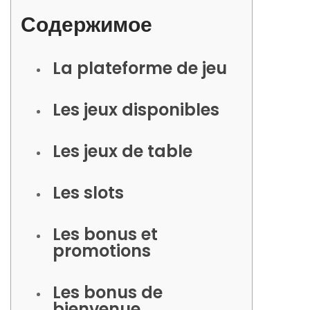
Содержимое
La plateforme de jeu
Les jeux disponibles
Les jeux de table
Les slots
Les bonus et
promotions
Les bonus de
bienvenue