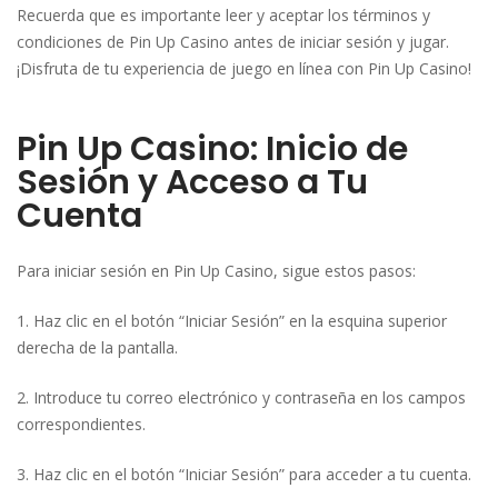
Recuerda que es importante leer y aceptar los términos y
condiciones de Pin Up Casino antes de iniciar sesión y jugar.
¡Disfruta de tu experiencia de juego en línea con Pin Up Casino!
Pin Up Casino: Inicio de
Sesión y Acceso a Tu
Cuenta
Para iniciar sesión en Pin Up Casino, sigue estos pasos:
1. Haz clic en el botón “Iniciar Sesión” en la esquina superior
derecha de la pantalla.
2. Introduce tu correo electrónico y contraseña en los campos
correspondientes.
3. Haz clic en el botón “Iniciar Sesión” para acceder a tu cuenta.