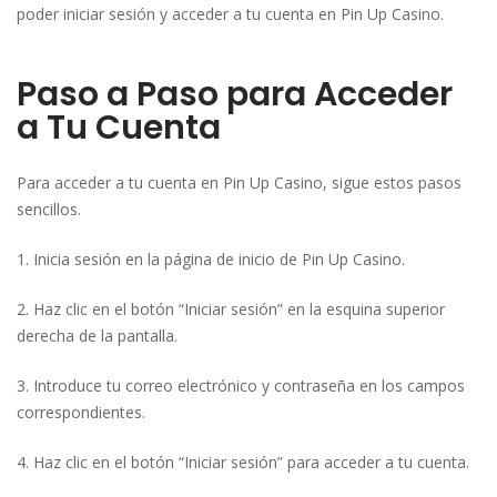
poder iniciar sesión y acceder a tu cuenta en Pin Up Casino.
Paso a Paso para Acceder
a Tu Cuenta
Para acceder a tu cuenta en Pin Up Casino, sigue estos pasos
sencillos.
1. Inicia sesión en la página de inicio de Pin Up Casino.
2. Haz clic en el botón “Iniciar sesión” en la esquina superior
derecha de la pantalla.
3. Introduce tu correo electrónico y contraseña en los campos
correspondientes.
4. Haz clic en el botón “Iniciar sesión” para acceder a tu cuenta.