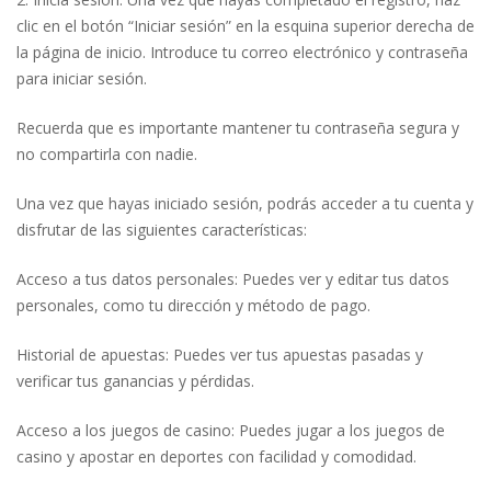
clic en el botón “Iniciar sesión” en la esquina superior derecha de
la página de inicio. Introduce tu correo electrónico y contraseña
para iniciar sesión.
Recuerda que es importante mantener tu contraseña segura y
no compartirla con nadie.
Una vez que hayas iniciado sesión, podrás acceder a tu cuenta y
disfrutar de las siguientes características:
Acceso a tus datos personales: Puedes ver y editar tus datos
personales, como tu dirección y método de pago.
Historial de apuestas: Puedes ver tus apuestas pasadas y
verificar tus ganancias y pérdidas.
Acceso a los juegos de casino: Puedes jugar a los juegos de
casino y apostar en deportes con facilidad y comodidad.