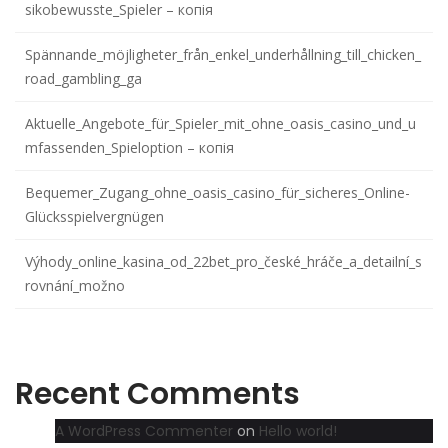
sikobewusste_Spieler – копія
Spännande_möjligheter_från_enkel_underhållning_till_chicken_
road_gambling_ga
Aktuelle_Angebote_für_Spieler_mit_ohne_oasis_casino_und_u
mfassenden_Spieloption – копія
Bequemer_Zugang_ohne_oasis_casino_für_sicheres_Online-
Glücksspielvergnügen
Výhody_online_kasina_od_22bet_pro_české_hráče_a_detailní_s
rovnání_možno
Recent Comments
A WordPress Commenter
on
Hello world!